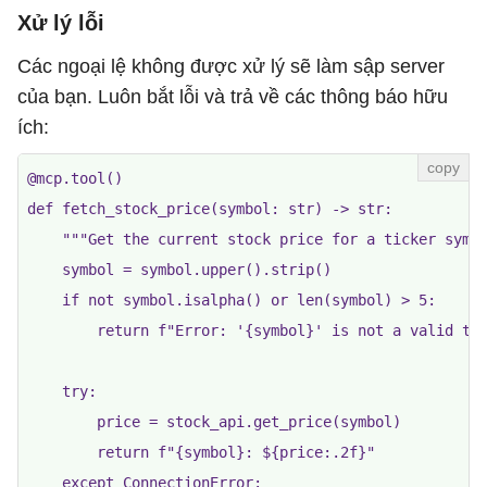
Xử lý lỗi
Các ngoại lệ không được xử lý sẽ làm sập server
của bạn. Luôn bắt lỗi và trả về các thông báo hữu
ích:
@mcp.tool()

def fetch_stock_price(symbol: str) -> str:

    """Get the current stock price for a ticker symbo
    symbol = symbol.upper().strip()

    if not symbol.isalpha() or len(symbol) > 5:

        return f"Error: '{symbol}' is not a valid tic
    try:

        price = stock_api.get_price(symbol)

        return f"{symbol}: ${price:.2f}"

    except ConnectionError:
