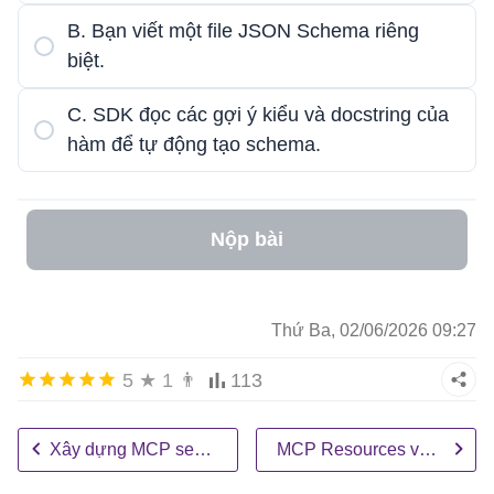
B. Bạn viết một file JSON Schema riêng
biệt.
C. SDK đọc các gợi ý kiểu và docstring của
hàm để tự động tạo schema.
Nộp bài
Thứ Ba, 02/06/2026 09:27
5
★
1
👨
113
Xây dựng MCP server
MCP Resources và Prompts