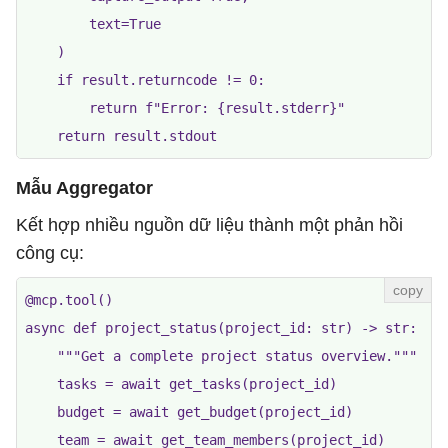
        text=True

    )

    if result.returncode != 0:

        return f"Error: {result.stderr}"

Mẫu Aggregator
Kết hợp nhiều nguồn dữ liệu thành một phản hồi
công cụ:
@mcp.tool()

async def project_status(project_id: str) -> str:

    """Get a complete project status overview."""

    tasks = await get_tasks(project_id)

    budget = await get_budget(project_id)

    team = await get_team_members(project_id)
