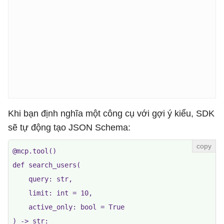
Khi bạn định nghĩa một công cụ với gợi ý kiểu, SDK
sẽ tự động tạo JSON Schema:
@mcp.tool()

def search_users(

    query: str,

    limit: int = 10,

    active_only: bool = True

) -> str:
