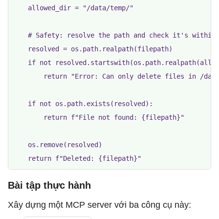
    allowed_dir = "/data/temp/"

    # Safety: resolve the path and check it's within 
    resolved = os.path.realpath(filepath)

    if not resolved.startswith(os.path.realpath(allow
        return "Error: Can only delete files in /data
    if not os.path.exists(resolved):

        return f"File not found: {filepath}"

    os.remove(resolved)

Bài tập thực hành
Xây dựng một MCP server với ba công cụ này: