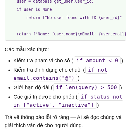
    user = database.get_user(user_id)

    if user is None:

        return f"No user found with ID {user_id}"

Các mẫu xác thực:
if amount < 0
Kiểm tra phạm vi cho số (
)
if not
Kiểm tra định dạng cho chuỗi (
email.contains("@")
)
if len(query) > 500
Giới hạn độ dài (
)
if status not
Các giá trị được cho phép (
in ["active", "inactive"]
)
Trả về thông báo lỗi rõ ràng — AI sẽ đọc chúng và
giải thích vấn đề cho người dùng.