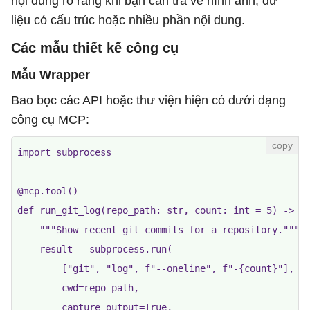
nội dung rõ ràng khi bạn cần trả về hình ảnh, dữ
liệu có cấu trúc hoặc nhiều phần nội dung.
Các mẫu thiết kế công cụ
Mẫu Wrapper
Bao bọc các API hoặc thư viện hiện có dưới dạng
công cụ MCP:
import subprocess

@mcp.tool()

def run_git_log(repo_path: str, count: int = 5) -> st
    """Show recent git commits for a repository."""

    result = subprocess.run(

        ["git", "log", f"--oneline", f"-{count}"],

        cwd=repo_path,

        capture_output=True,
