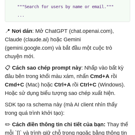
    """Search for users by name or email."""

    ...
📍
Nơi dán
: Mở ChatGPT (chat.openai.com),
Claude (claude.ai) hoặc Gemini
(gemini.google.com) và bắt đầu một cuộc trò
chuyện mới.
📋
Cách sao chép prompt này
: Nhấp vào bất kỳ
đâu bên trong khối màu xám, nhấn
Cmd+A
rồi
Cmd+C
(Mac) hoặc
Ctrl+A
rồi
Ctrl+C
(Windows).
Hoặc sử dụng biểu tượng sao chép xuất hiện.
SDK tạo ra schema này (mà AI client nhìn thấy
trong quá trình khởi tạo):
✏️
Cách điền thông tin chi tiết của bạn:
Thay thế
mỗi `[]` và trình giữ chỗ trong ngoặc bằng thông tin