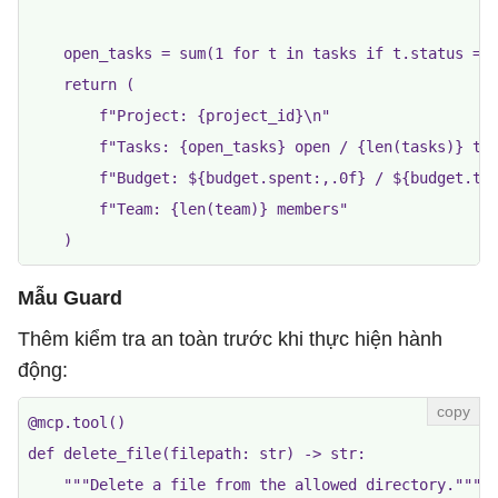
    open_tasks = sum(1 for t in tasks if t.status == 
    return (

        f"Project: {project_id}\n"

        f"Tasks: {open_tasks} open / {len(tasks)} tot
        f"Budget: ${budget.spent:,.0f} / ${budget.tot
        f"Team: {len(team)} members"

Mẫu Guard
Thêm kiểm tra an toàn trước khi thực hiện hành
động:
@mcp.tool()

def delete_file(filepath: str) -> str:

    """Delete a file from the allowed directory."""
