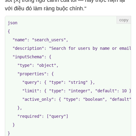
sót [X] trong ngữ cảnh của tôi — hãy thực hiện lại
với điều đó làm ràng buộc chính."
json

{

  "name": "search_users",

  "description": "Search for users by name or email."
  "inputSchema": {

    "type": "object",

    "properties": {

      "query": { "type": "string" },

      "limit": { "type": "integer", "default": 10 },

      "active_only": { "type": "boolean", "default": 
    },

    "required": ["query"]

  }

}