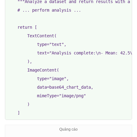
    """Analyze a dataset and return results with a ch
    # ... perform analysis ...

    return [

        TextContent(

            type="text",

            text="Analysis complete:\n- Mean: 42.5\n-
        ),

        ImageContent(

            type="image",

            data=base64_chart_data,

            mimeType="image/png"

        )
