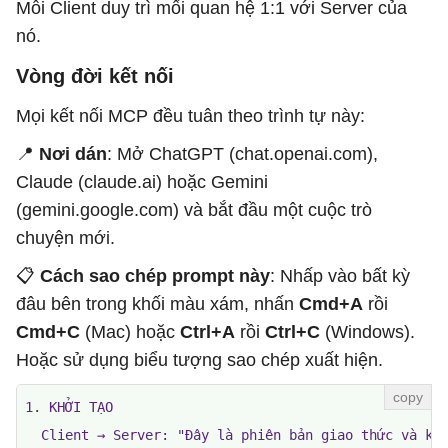
Mỗi Client duy trì mối quan hệ 1:1 với Server của
nó.
Vòng đời kết nối
Mọi kết nối MCP đều tuân theo trình tự này:
📍
Nơi dán
: Mở ChatGPT (chat.openai.com),
Claude (claude.ai) hoặc Gemini
(gemini.google.com) và bắt đầu một cuộc trò
chuyện mới.
📋
Cách sao chép prompt này
: Nhấp vào bất kỳ
đâu bên trong khối màu xám, nhấn
Cmd+A
rồi
Cmd+C
(Mac) hoặc
Ctrl+A
rồi
Ctrl+C
(Windows).
Hoặc sử dụng biểu tượng sao chép xuất hiện.
1. KHỞI TẠO

  Client → Server: "Đây là phiên bản giao thức và khả