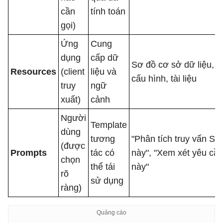
cần
tính toán
gọi)
Ứng
Cung
dụng
cấp dữ
Sơ đồ cơ sở dữ liệu, fi
Resources
(client
liệu và
cấu hình, tài liệu
truy
ngữ
xuất)
cảnh
Người
Template
dùng
tương
"Phân tích truy vấn SQ
(được
Prompts
tác có
này", "Xem xét yêu cầ
chọn
thể tái
này"
rõ
sử dụng
ràng)