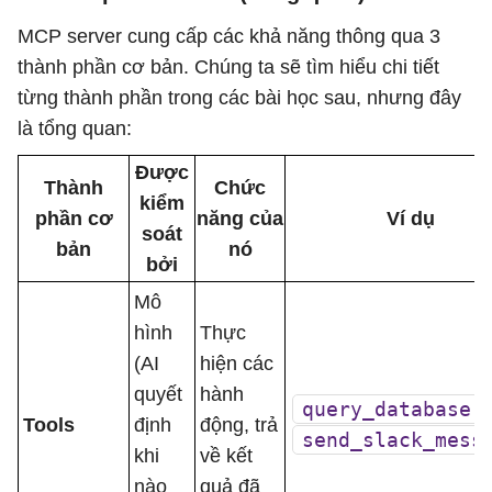
MCP server cung cấp các khả năng thông qua 3
thành phần cơ bản. Chúng ta sẽ tìm hiểu chi tiết
từng thành phần trong các bài học sau, nhưng đây
là tổng quan:
Được
Thành
Chức
kiểm
phần cơ
năng của
Ví dụ
soát
bản
nó
bởi
Mô
hình
Thực
(AI
hiện các
quyết
hành
query_database
,
Tools
định
động, trả
send_slack_mess
khi
về kết
nào
quả đã