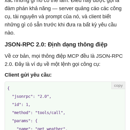
xác những gì nó có thể làm. Điều này được gọi là
đàm phán khả năng — server quảng cáo các công
cụ, tài nguyên và prompt của nó, và client biết
những gì có sẵn trước khi đưa ra bất kỳ yêu cầu
nào.
JSON-RPC 2.0: Định dạng thông điệp
Về cơ bản, mọi thông điệp MCP đều là JSON-RPC
2.0. Đây là ví dụ về một lệnh gọi công cụ:
Client gửi yêu cầu:
{

  "jsonrpc": "2.0",

  "id": 1,

  "method": "tools/call",

  "params": {

    "name": "get_weather",
