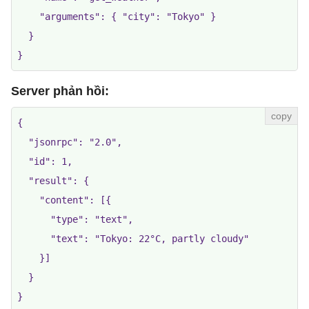
    "arguments": { "city": "Tokyo" }

  }

Server phản hồi:
{

  "jsonrpc": "2.0",

  "id": 1,

  "result": {

    "content": [{

      "type": "text",

      "text": "Tokyo: 22°C, partly cloudy"

    }]

  }
