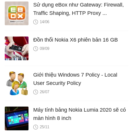
Sử dụng eBox như Gateway: Firewall,
Traffic Shaping, HTTP Proxy ...
14/06
Đồn thổi Nokia X6 phiên bản 16 GB
09/09
Giới thiệu Windows 7 Policy - Local
User Security Policy
26/07
Máy tính bảng Nokia Lumia 2020 sẽ có
màn hình 8 inch
25/11