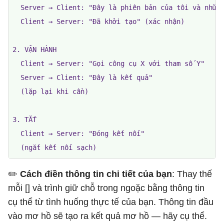
  Server → Client: "Đây là phiên bản của tôi và những
  Client → Server: "Đã khởi tạo" (xác nhận)

2. VẬN HÀNH

  Client → Server: "Gọi công cụ X với tham số Y"

  Server → Client: "Đây là kết quả"

  (lặp lại khi cần)

3. TẮT

  Client → Server: "Đóng kết nối"

  (ngắt kết nối sạch)
✏️ ​​
Cách điền thông tin chi tiết của bạn
: Thay thế
mỗi [] và trình giữ chỗ trong ngoặc bằng thông tin
cụ thể từ tình huống thực tế của bạn. Thông tin đầu
vào mơ hồ sẽ tạo ra kết quả mơ hồ — hãy cụ thể.