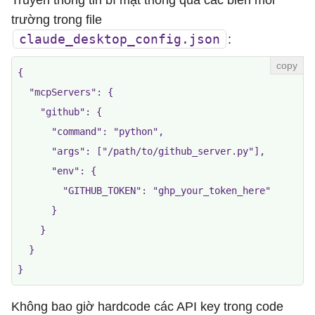
Truyền thông tin bí mật thông qua các biến môi
    if "/" not in repo:

trường trong file
        return "Error: repo must be in 'owner/repo' f
claude_desktop_config.json
:
    async with httpx.AsyncClient() as client:

{

        response = await client.post(

  "mcpServers": {

            f"{BASE_URL}/repos/{repo}/issues",

    "github": {

            headers={"Authorization": f"Bearer {GITHU
      "command": "python",

            json={"title": title, "body": body}

      "args": ["/path/to/github_server.py"],

        )

      "env": {

        if response.status_code == 201:

        "GITHUB_TOKEN": "ghp_your_token_here"

            issue = response.json()

      }

            return f"Created issue #{issue['number']}
    }

  }

Không bao giờ hardcode các API key trong code