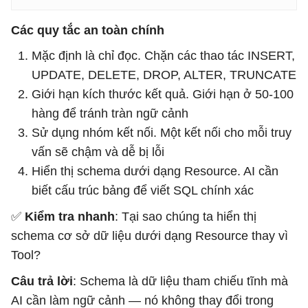
    """Database table schemas for reference."""

Các quy tắc an toàn chính
Mặc định là chỉ đọc. Chặn các thao tác INSERT,
UPDATE, DELETE, DROP, ALTER, TRUNCATE
Giới hạn kích thước kết quả. Giới hạn ở 50-100
hàng để tránh tràn ngữ cảnh
Sử dụng nhóm kết nối. Một kết nối cho mỗi truy
vấn sẽ chậm và dễ bị lỗi
Hiển thị schema dưới dạng Resource. AI cần
biết cấu trúc bảng để viết SQL chính xác
✅
Kiểm tra nhanh
: Tại sao chúng ta hiển thị
schema cơ sở dữ liệu dưới dạng Resource thay vì
Tool?
Câu trả lời
: Schema là dữ liệu tham chiếu tĩnh mà
AI cần làm ngữ cảnh — nó không thay đổi trong