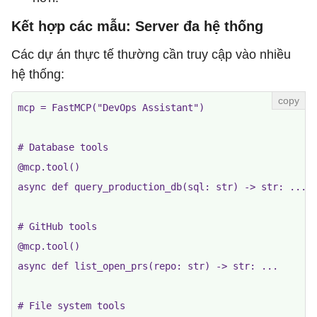
Kết hợp các mẫu: Server đa hệ thống
Các dự án thực tế thường cần truy cập vào nhiều
hệ thống:
mcp = FastMCP("DevOps Assistant")

# Database tools

@mcp.tool()

async def query_production_db(sql: str) -> str: ...

# GitHub tools

@mcp.tool()

async def list_open_prs(repo: str) -> str: ...

# File system tools
