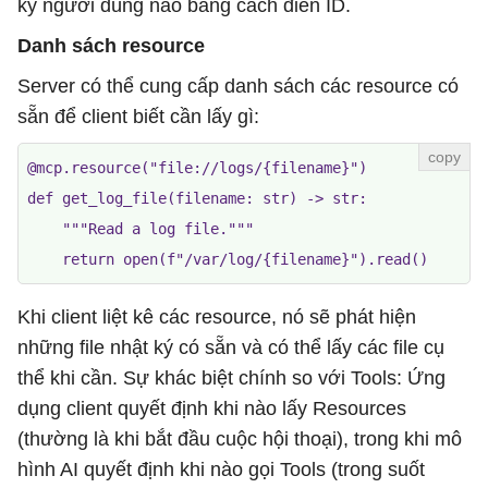
kỳ người dùng nào bằng cách điền ID.
Danh sách resource
Server có thể cung cấp danh sách các resource có
sẵn để client biết cần lấy gì:
@mcp.resource("file://logs/{filename}")

def get_log_file(filename: str) -> str:

    """Read a log file."""

Khi client liệt kê các resource, nó sẽ phát hiện
những file nhật ký có sẵn và có thể lấy các file cụ
thể khi cần. Sự khác biệt chính so với Tools: Ứng
dụng client quyết định khi nào lấy Resources
(thường là khi bắt đầu cuộc hội thoại), trong khi mô
hình AI quyết định khi nào gọi Tools (trong suốt