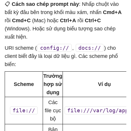
📋
Cách sao chép prompt này
: Nhấp chuột vào
bất kỳ đâu bên trong khối màu xám, nhấn
Cmd+A
rồi
Cmd+C
(Mac) hoặc
Ctrl+A
rồi
Ctrl+C
(Windows). Hoặc sử dụng biểu tượng sao chép
xuất hiện.
config://
docs://
URI scheme (
,
) cho
client biết đây là loại dữ liệu gì. Các scheme phổ
biến:
Trường
Scheme
hợp sử
Ví dụ
dụng
Các
file://
file:///var/log/app
file cục
bộ
Bản