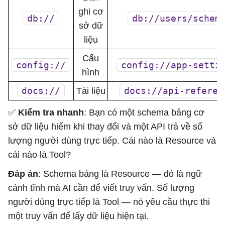
ghi cơ
db://
db://users/schem
sở dữ
liệu
Cấu
config://
config://app-setti
hình
docs://
docs://api-referen
Tài liệu
✅
Kiểm tra nhanh
: Bạn có một schema bảng cơ
sở dữ liệu hiếm khi thay đổi và một API trả về số
lượng người dùng trực tiếp. Cái nào là Resource và
cái nào là Tool?
Đáp án
: Schema bảng là Resource — đó là ngữ
cảnh tĩnh mà AI cần để viết truy vấn. Số lượng
người dùng trực tiếp là Tool — nó yêu cầu thực thi
một truy vấn để lấy dữ liệu hiện tại.