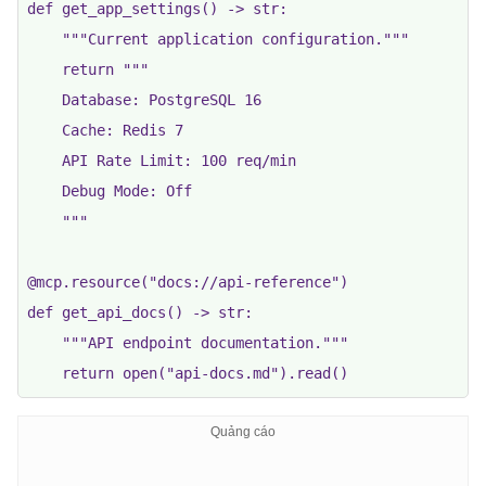
def get_app_settings() -> str:

    """Current application configuration."""

    return """

    Database: PostgreSQL 16

    Cache: Redis 7

    API Rate Limit: 100 req/min

    Debug Mode: Off

    """

@mcp.resource("docs://api-reference")

def get_api_docs() -> str:

    """API endpoint documentation."""

    return open("api-docs.md").read()