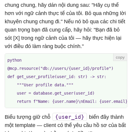
chung chung, hãy dán nội dung sau: "Hãy cụ thể
hơn với ngữ cảnh thực tế của tôi. Bỏ qua những lời
khuyên chung chung đi." Nếu nó bỏ qua các chi tiết
quan trọng bạn đã cung cấp, hãy hỏi: "Bạn đã bỏ
sót [X] trong ngữ cảnh của tôi — hãy thực hiện lại
với điều đó làm ràng buộc chính."
python

@mcp.resource("db://users/{user_id}/profile")

def get_user_profile(user_id: str) -> str:

    """User profile data."""

    user = database.get_user(user_id)

    return f"Name: {user.name}\nEmail: {user.email}\
{user_id}
Biểu tượng giữ chỗ
biến đây thành
một template — client có thể yêu cầu hồ sơ của bất