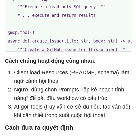
    """Execute a read-only SQL query."""

    # ... execute and return results

@mcp.tool()

async def create_issue(title: str, body: str) -> str:
    """Create a GitHub issue for this project."""

    # ... create and return issue URL

Cách chúng hoạt động cùng nhau
:
Client load Resources (README, schema) làm
# PROMPT: Structured workflows

ngữ cảnh hội thoại
@mcp.prompt()

Người dùng chọn Prompts "lập kế hoạch tính
def feature_planning(feature_name: str) -> list:

năng" để bắt đầu workflow có cấu trúc
    """Plan a new feature with structured analysis.""
AI gọi Tools (truy vấn cơ sở dữ liệu, tạo vấn đề)
    return [UserMessage(

khi cần thiết trong suốt cuộc hội thoại
        content=f"Plan the '{feature_name}' feature. 
Cách đưa ra quyết định
                f"1) database changes needed, "

                f"2) API endpoints, "
