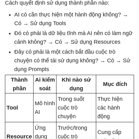
Cách quyết định sử dụng thành phần nào:
                f"3) testing strategy, "

AI có cần thực hiện một hành động không? →
                f"4) rollout plan."

Có → Sử dụng Tools
Đó có phải là dữ liệu tĩnh mà AI nên có làm ngữ
cảnh không? → Có → Sử dụng Resources
Đây có phải là một cách bắt đầu cuộc trò
chuyện có thể tái sử dụng không? → Có → Sử
dụng Prompts
Thành
Ai kiểm
Khi nào sử
Mục đích
phần
soát
dụng
Trong suốt
Thực hiện
Mô hình
Tool
cuộc trò
các hành
AI
chuyện
động
Ứng
Trước/trong
Cung cấp
Resource
dụng
cuộc trò