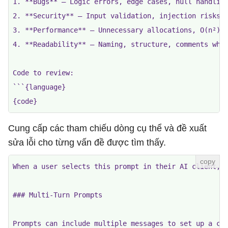
1. **Bugs** — Logic errors, edge cases, null handling
2. **Security** — Input validation, injection risks, 
3. **Performance** — Unnecessary allocations, O(n²) l
4. **Readability** — Naming, structure, comments wher
Code to review:

```{language}

Cung cấp các tham chiếu dòng cụ thể và đề xuất
sửa lỗi cho từng vấn đề được tìm thấy.
When a user selects this prompt in their AI client, t
### Multi-Turn Prompts

Prompts can include multiple messages to set up a con