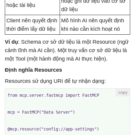
hoặc ghi dữ liệu vào cơ sở
hoặc tài liệu
dữ liệu
Client nên quyết định
Mô hình AI nên quyết định
thời điểm lấy dữ liệu
khi nào cần kích hoạt nó
Ví dụ
: Schema cơ sở dữ liệu là một Resource (ngữ
cảnh tĩnh mà AI cần). Một truy vấn cơ sở dữ liệu là
một Tool (một hành động mà AI thực hiện).
Định nghĩa Resources
Resources sử dụng URI để tự nhận dạng:
from mcp.server.fastmcp import FastMCP

mcp = FastMCP("Data Server")

@mcp.resource("config://app-settings")
