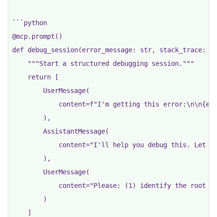
```python

@mcp.prompt()

def debug_session(error_message: str, stack_trace: st
    """Start a structured debugging session."""

    return [

        UserMessage(

            content=f"I'm getting this error:\n\n{err
        ),

        AssistantMessage(

            content="I'll help you debug this. Let me
        ),

        UserMessage(

            content="Please: (1) identify the root ca
        )
