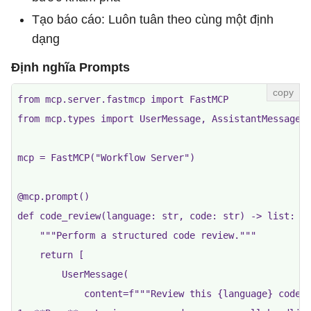
Tạo báo cáo: Luôn tuân theo cùng một định
dạng
Định nghĩa Prompts
from mcp.server.fastmcp import FastMCP

from mcp.types import UserMessage, AssistantMessage

mcp = FastMCP("Workflow Server")

@mcp.prompt()

def code_review(language: str, code: str) -> list:

    """Perform a structured code review."""

    return [

        UserMessage(

            content=f"""Review this {language} code f