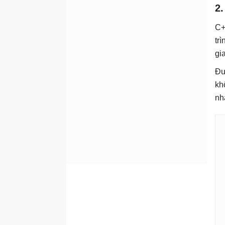
#
Lập trình C
2
#
Lập trình C#
C+
tr
#
HTML
gi
#
Microsoft PowerPoint 2019
Đư
kh
#
Microsoft Excel 2019
nh
#
Quiz công nghệ
#
Kỹ thuật thiết kế Prompt
#
Lập trình Scratch
#
Google Sheets
#
Bootstrap
#
CSS và CSS3