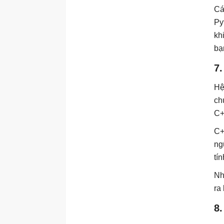
Cá
Py
kh
bạ
7.
Hệ
ch
C+
C+
ng
tí
Nh
ra
8.