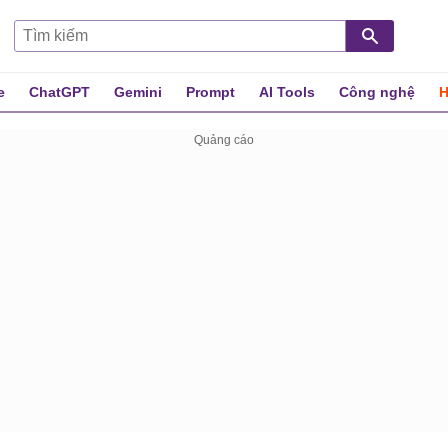
e
ChatGPT
Gemini
Prompt
AI Tools
Công nghệ
H