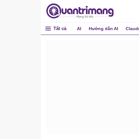
Tất cả
AI
Hướng dẫn AI
Claud