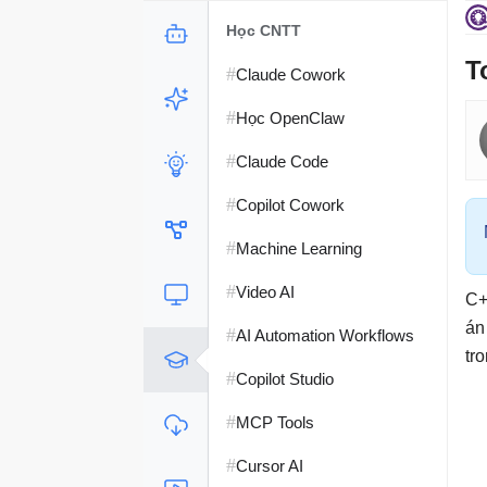
Học CNTT
T
#
Claude Cowork
#
Học OpenClaw
#
Claude Code
#
Copilot Cowork
#
Machine Learning
#
Video AI
C+
án
#
AI Automation Workflows
tr
#
Copilot Studio
#
MCP Tools
#
Cursor AI