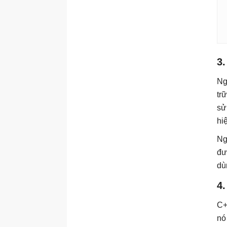
#
Microsoft PowerPoint 2016
#
Microsoft Excel 2016
#
Microsoft Word 2016
3.
#
Microsoft Word 2013
Ng
#
Microsoft Word 2007
tr
#
JavaScript
sử
hi
#
Unix/Linux
Ng
#
Học Photoshop
đư
#
Học PHP
dù
4
C+
nó