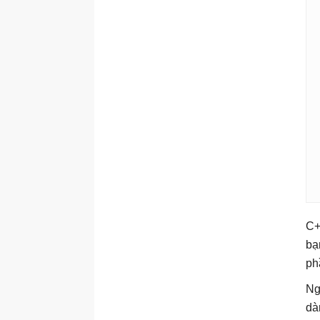
C+
bạ
ph
Ng
dà