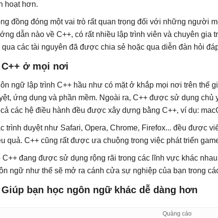
nh hoạt hơn.
ng đồng đóng một vai trò rất quan trọng đối với những người mớ
ớng dẫn nào về C++, có rất nhiều lập trình viên và chuyên gia 
ợ qua các tài nguyên đã được chia sẻ hoặc qua diễn đàn hỏi đáp
. C++ ở mọi nơi
ôn ngữ lập trình C++ hầu như có mặt ở khắp mọi nơi trên thế gi
yệt, ứng dụng và phần mềm. Ngoài ra, C++ được sử dụng chủ yế
t cả các hệ điều hành đều được xây dựng bằng C++, ví dụ: mac
c trình duyệt như Safari, Opera, Chrome, Firefox... đều được v
ệu quả. C++ cũng rất được ưa chuộng trong việc phát triển gam
 C++ đang được sử dụng rộng rãi trong các lĩnh vực khác nhau 
ôn ngữ như thế sẽ mở ra cánh cửa sự nghiệp của bạn trong các
. Giúp bạn học ngôn ngữ khác dễ dàng hơn