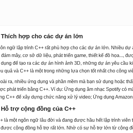
 Thích hợp cho các dự án lớn
ôn ngữ lập trình C++ rất phù hợp cho các dự án lớn. Nhiều dự á
ữ đám mây, cơ sở dữ liệu, phát triển game, thiết kế đồ họa...
 dụng để tạo ra các dự án hình ảnh 3D, những dự án yêu cầu k
ệu quả và C++ là một trong những lựa chọn tốt nhất cho công vi
oài ra, nhiều ứng dụng và phần mềm mà bạn sử dụng hoặc thấ
ợc phát triển bằng C++. Ví dụ: Ứng dụng âm nhạc Spotify có m
ng C++ để xây dựng chức năng xử lý video; Ứng dụng Amazon
. Hỗ trợ cộng đồng của C++
+ là một ngôn ngữ lâu đời và đang được hầu hết lập trình viên 
 được cộng đồng hỗ trợ rất lớn. Nhờ có sự hỗ trợ lớn từ cộng 