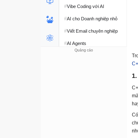
#
Vibe Coding với AI
#
AI cho Doanh nghiệp nhỏ
#
Viết Email chuyên nghiệp
#
AI Agents
#
Perplexity AI
Tr
C+
#
Hàm Excel
1
#
Học Python
C+
#
Phát triển Web với AI
mà
ha
#
SQL Server
Có
#
Học SQL
ch
#
Lập trình C++
nh