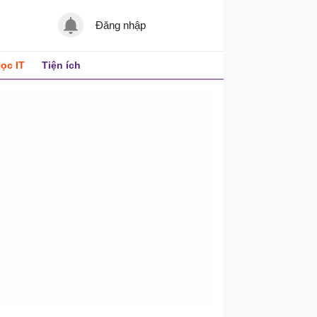
Đăng nhập
ọc IT
Tiện ích