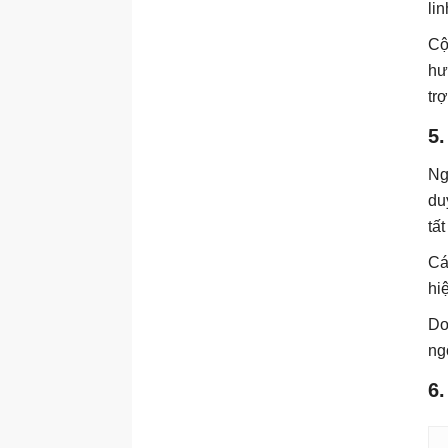
li
Cộ
hư
tr
5
Ng
du
tấ
Cá
hi
Do
ng
6