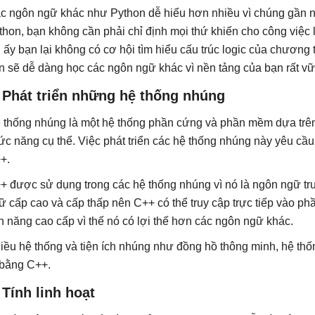
c ngôn ngữ khác như Python dễ hiểu hơn nhiều vì chúng gần nh
thon, bạn không cần phải chỉ định mọi thứ khiến cho công việc 
i ấy bạn lại không có cơ hội tìm hiểu cấu trúc logic của chương
n sẽ dễ dàng học các ngôn ngữ khác vì nền tảng của bạn rất v
 Phát triển những hệ thống nhúng
 thống nhúng là một hệ thống phần cứng và phần mềm dựa trên 
ức năng cụ thể. Việc phát triển các hệ thống nhúng này yêu c
+.
+ được sử dụng trong các hệ thống nhúng vì nó là ngôn ngữ tru
ữ cấp cao và cấp thấp nên C++ có thể truy cập trực tiếp vào p
nh năng cao cấp vì thế nó có lợi thế hơn các ngôn ngữ khác.
iều hệ thống và tiện ích nhúng như đồng hồ thông minh, hệ t
 bằng C++.
 Tính linh hoạt