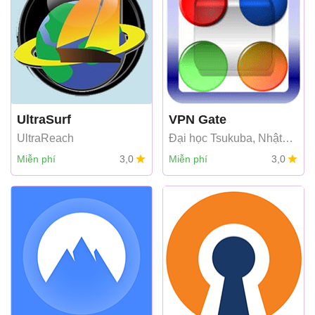
UltraSurf
VPN Gate
UltraReach
Đại học Tsukuba, Nhật
Bản
Miễn phí
3,0
Miễn phí
3,0