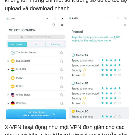
khổng lồ, nhưng chỉ một số ít trong số đó có tốc độ
upload và download nhanh.
X-VPN hoạt động như một VPN đơn giản cho các