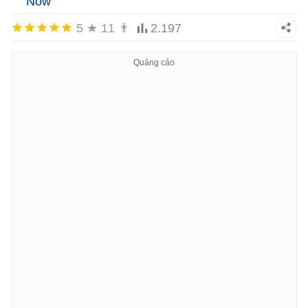
Now
5
★
11
👨
2.197