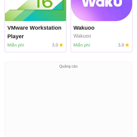
VMware Workstation
Wakuoo
Player
Wakuoo
VMware
Miễn phí
3,0
Miễn phí
3,0