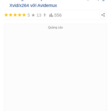
Xvid/x264 với Avidemux
5
★
13
👨
556