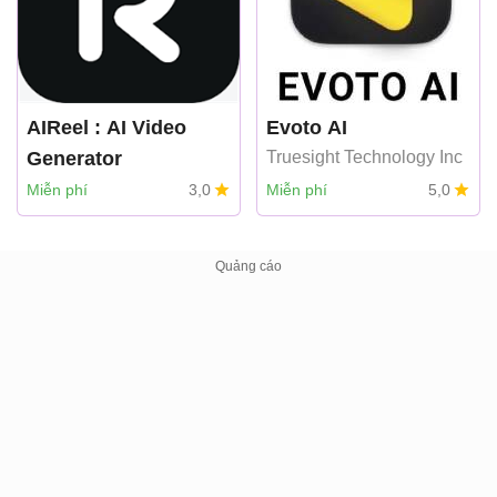
AIReel : AI Video
Evoto AI
Generator
Truesight Technology Inc
FunCreate LIMITED
Miễn phí
3,0
Miễn phí
5,0