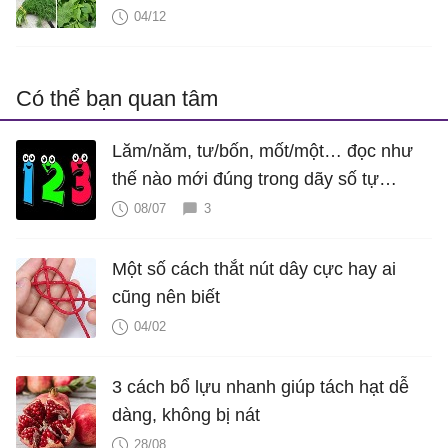
mang mỗi khi đi chợ
04/12
Có thể bạn quan tâm
Lăm/năm, tư/bốn, mốt/một… đọc như
thế nào mới đúng trong dãy số tự
nhiên?
08/07
3
Một số cách thắt nút dây cực hay ai
cũng nên biết
04/02
3 cách bổ lựu nhanh giúp tách hạt dễ
dàng, không bị nát
28/08