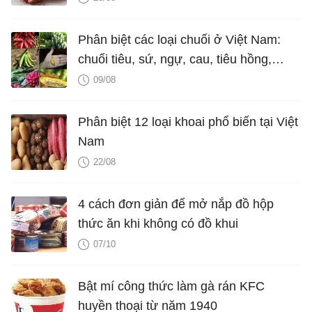
Phân biệt các loại chuối ở Việt Nam:
chuối tiêu, sứ, ngự, cau, tiêu hồng,
ngốp...
09/08
Phân biệt 12 loại khoai phổ biến tại Việt
Nam
22/08
4 cách đơn giản để mở nắp đồ hộp
thức ăn khi không có đồ khui
07/10
Bật mí công thức làm gà rán KFC
huyền thoại từ năm 1940