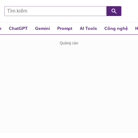
e
ChatGPT
Gemini
Prompt
AI Tools
Công nghệ
H