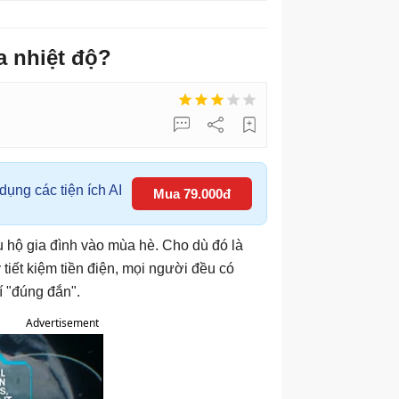
a nhiệt độ?
ụng các tiện ích AI
Mua 79.000đ
ều hộ gia đình vào mùa hè. Cho dù đó là
 tiết kiệm tiền điện, mọi người đều có
 "đúng đắn".
Advertisement