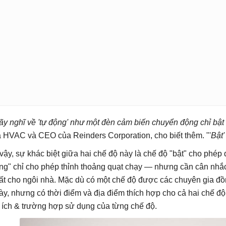
ãy nghĩ về 'tự động' như một đèn cảm biến chuyển động chỉ bật k
a HVAC và CEO của Reinders Corporation, cho biết thêm. "'
Bật'
 vậy, sự khác biệt giữa hai chế độ này là chế độ "bật" cho phép q
ng" chỉ cho phép thỉnh thoảng quạt chạy — nhưng cần cân nhắc
ất cho ngôi nhà. Mặc dù có một chế độ được các chuyên gia đồn
ày, nhưng có thời điểm và địa điểm thích hợp cho cả hai chế độ 
i ích & trường hợp sử dụng của từng chế độ.