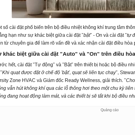
t số cài đặt phổ biến trên bộ điều nhiệt không khí trung tâm th
ẳng hạn như sự khác biệt giữa cài đặt "
bật
" - On và cài đặt "
tự 
ến từ chuyên gia để làm rõ vấn đề và xác nhận cài đặt điều hòa 
 khác biệt giữa cài đặt "Auto" và "On" trên điều hòa
ước hết, cài đặt "Tự động" và "Bật" trên thiết bị hoặc bộ điều nhi
 "
Khi quạt được đặt ở chế độ 'bật', quạt sẽ liên tục chạy
", Stewar
rsity Zone HVAC và Giám đốc Ready Wellness, giải thích. "
Cho
ống vẫn hút không khí qua các lỗ thông hơi theo một chu kỳ liên 
ống đang hoạt động làm mát, và các thiết bị sẽ tắt khi bộ điều nhi