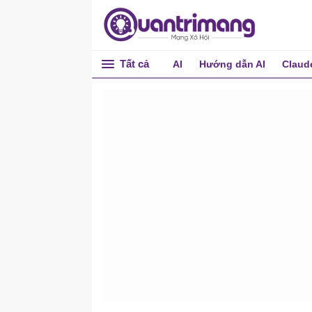
Tất cả
AI
Hướng dẫn AI
Claud