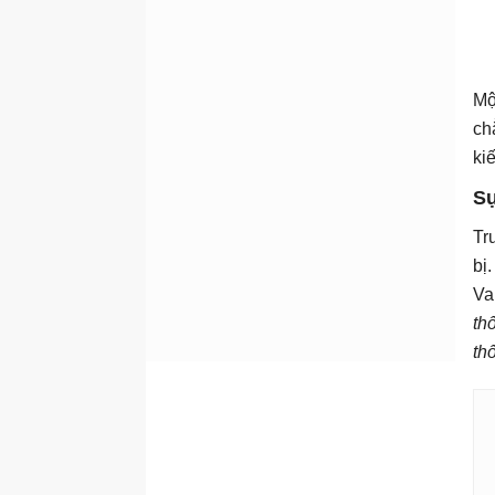
Mộ
ch
ki
Sự
Tr
bị.
Va
th
th