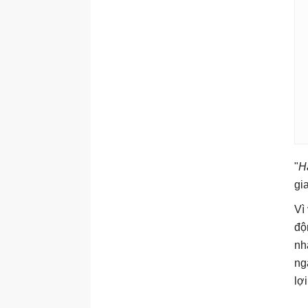
"
H
gi
Vì
độ
nh
ng
lợ