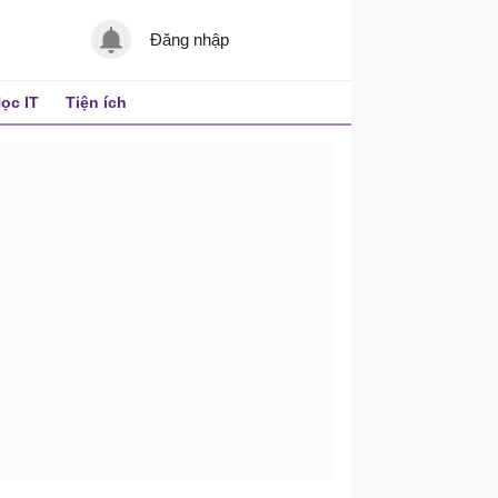
Đăng nhập
ọc IT
Tiện ích