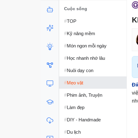
Cuộc sống
K
#
TOP
#
Kỹ năng mềm
#
Món ngon mỗi ngày
#
Học nhanh nhớ lâu
#
Nuôi dạy con
#
Mẹo vặt
Đi
vi
#
Phim ảnh, Truyện
nh
#
Làm đẹp
#
DIY - Handmade
#
Du lịch