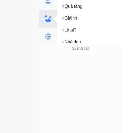
#
Quà tặng
#
Giải trí
#
Là gì?
#
Nhà đẹp
#
Tết 2026
#
Kỹ năng sống