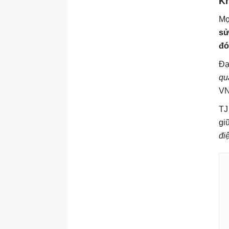
Kh
Mọ
sử
đó
Đạ
qu
VN
TJ
gi
đi