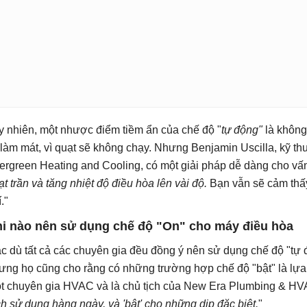
y nhiên, một nhược điểm tiềm ẩn của chế độ "
tự động"
là không 
 làm mát, vì quạt sẽ không chạy. Nhưng Benjamin Uscilla, kỹ t
ergreen Heating and Cooling, có một giải pháp dễ dàng cho vấn
ạt trần và tăng nhiệt độ điều hòa lên vài độ.
Bạn vẫn sẽ cảm thấy 
."
i nào nên sử dụng chế độ "On" cho máy điều hòa
c dù tất cả các chuyên gia đều đồng ý nên sử dụng chế độ "tự
ưng họ cũng cho rằng có những trường hợp chế độ "bật" là lựa 
t chuyên gia HVAC và là chủ tịch của New Era Plumbing & HVA
ch sử dụng hàng ngày, và 'bật' cho những dịp đặc biệt.
"