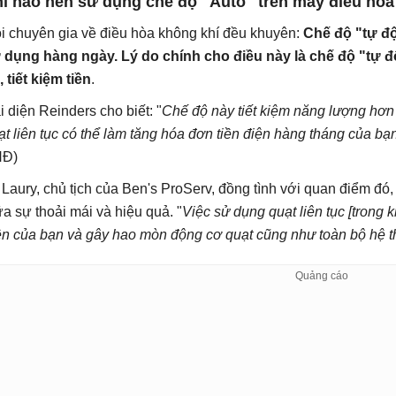
i nào nên sử dụng chế độ "Auto" trên máy điều hòa
i chuyên gia về điều hòa không khí đều khuyên:
Chế độ "tự độ
 dụng hàng ngày. Lý do chính cho điều này là chế độ "tự đ
, tiết kiệm tiền
.
i diện Reinders cho biết: "
Chế độ này tiết kiệm năng lượng hơn 
ạt liên tục có thể làm tăng hóa đơn tiền điện hàng tháng của bạn
Đ)
 Laury, chủ tịch của Ben's ProServ, đồng tình với quan điểm đó,
ữa sự thoải mái và hiệu quả. "
Việc sử dụng quạt liên tục [trong 
ện của bạn và gây hao mòn động cơ quạt cũng như toàn bộ hệ 