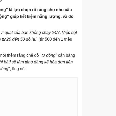
?
ng" là lựa chọn rõ ràng cho nhu cầu
ộng" giúp tiết kiệm năng lượng, và do
vì quạt của bạn không chạy 24/7. Việc bật
 từ 20 đến 50 đô la.
" (từ 500 đến 1 triệu
 nói thêm rằng chế độ "
tự động
" cân bằng
khi bật] sẽ làm tăng đáng kể hóa đơn tiền
thống
", ông nói.