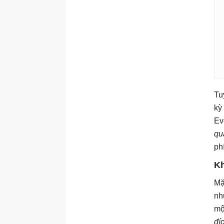
Tu
kỳ
Ev
qu
phí
Kh
Mặ
nh
mộ
đí