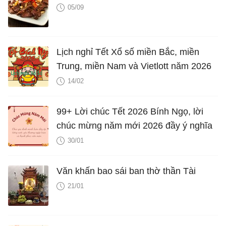
05/09
Lịch nghỉ Tết Xổ số miền Bắc, miền
Trung, miền Nam và Vietlott năm 2026
14/02
99+ Lời chúc Tết 2026 Bính Ngọ, lời
chúc mừng năm mới 2026 đầy ý nghĩa
30/01
Văn khấn bao sái ban thờ thần Tài
21/01