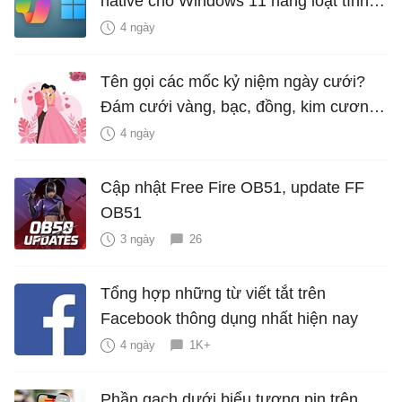
native cho Windows 11 hàng loạt tính
năng mới Hữu Ích
4 ngày
Tên gọi các mốc kỷ niệm ngày cưới?
Đám cưới vàng, bạc, đồng, kim cương
là bao nhiêu năm?
4 ngày
Cập nhật Free Fire OB51, update FF
OB51
3 ngày
26
Tổng hợp những từ viết tắt trên
Facebook thông dụng nhất hiện nay
4 ngày
1K+
Phần gạch dưới biểu tượng pin trên