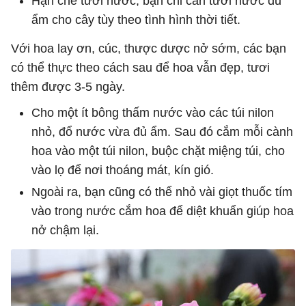
Hạn chế tưới nước, bạn chỉ cần tưới nước đủ
ẩm cho cây tùy theo tình hình thời tiết.
Với hoa lay ơn, cúc, thược dược nở sớm, các bạn
có thể thực theo cách sau để hoa vẫn đẹp, tươi
thêm được 3-5 ngày.
Cho một ít bông thấm nước vào các túi nilon
nhỏ, đổ nước vừa đủ ẩm. Sau đó cắm mỗi cành
hoa vào một túi nilon, buộc chặt miệng túi, cho
vào lọ để nơi thoáng mát, kín gió.
Ngoài ra, bạn cũng có thể nhỏ vài giọt thuốc tím
vào trong nước cắm hoa để diệt khuẩn giúp hoa
nở chậm lại.