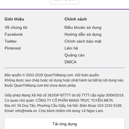
Giới thiệu
Chính sách
Về chúng tôi
Điều khoản sử dụng
Facebook
Hướng dẫn sử dụng
Twitter
Chính sách bảo mật
Pinterest
Liên hệ
Quảng cáo
DMCA
Bản quyền © 2003-2026 QuanTriMang.com. Giữ toàn quyền.
Không được sao chép hoặc sử dụng hoặc phát hành lại bất kỳ nội dung nào
thuộc QuanTriMang.com khi chưa được phép.
Giấy phép Mạng Xã Hội số 362/GP-BTTTT do bộ TTTT cấp ngày 30/06/2016.
Cơ quan chủ quản: CÔNG TY CỔ PHẦN MẠNG TRỰC TUYẾN META.
Địa chỉ: 56 Duy Tân, Phường Cầu Giấy, Hà Nội. Điện thoại:
024 2242 6188
.
Email: info@meta.vn. Chịu trách nhiệm nội dung: Lê Ngọc Lam.
Tải ứng dụng