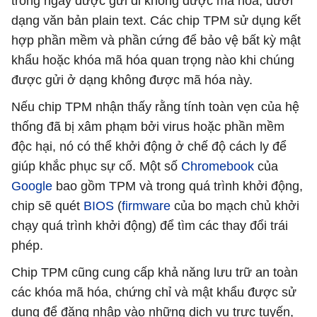
trong ngày được gửi đi không được mã hóa, dưới
dạng văn bản plain text. Các chip TPM sử dụng kết
hợp phần mềm và phần cứng để bảo vệ bất kỳ mật
khẩu hoặc khóa mã hóa quan trọng nào khi chúng
được gửi ở dạng không được mã hóa này.
Nếu chip TPM nhận thấy rằng tính toàn vẹn của hệ
thống đã bị xâm phạm bởi virus hoặc phần mềm
độc hại, nó có thể khởi động ở chế độ cách ly để
giúp khắc phục sự cố. Một số
Chromebook
của
Google
bao gồm TPM và trong quá trình khởi động,
chip sẽ quét
BIOS
(
firmware
của bo mạch chủ khởi
chạy quá trình khởi động) để tìm các thay đổi trái
phép.
Chip TPM cũng cung cấp khả năng lưu trữ an toàn
các khóa mã hóa, chứng chỉ và mật khẩu được sử
dụng để đăng nhập vào những dịch vụ trực tuyến,