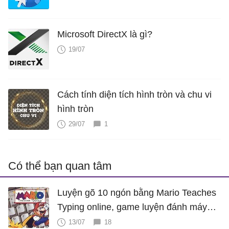
Microsoft DirectX là gì?
19/07
Cách tính diện tích hình tròn và chu vi
hình tròn
29/07
1
Có thể bạn quan tâm
Luyện gõ 10 ngón bằng Mario Teaches
Typing online, game luyện đánh máy
cực hấp dẫn
13/07
18