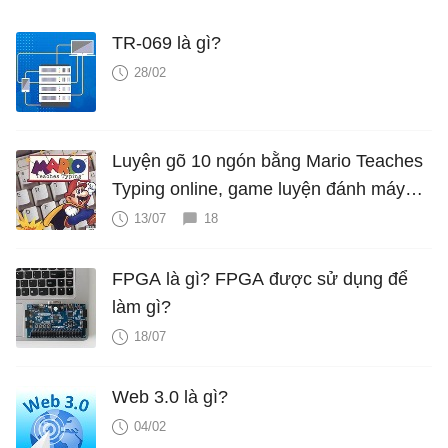
TR-069 là gì?
28/02
Luyện gõ 10 ngón bằng Mario Teaches
Typing online, game luyện đánh máy
cực hấp dẫn
13/07
18
FPGA là gì? FPGA được sử dụng để
làm gì?
18/07
Web 3.0 là gì?
04/02