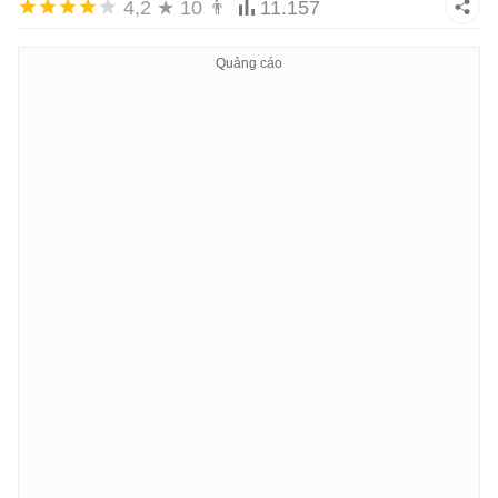
4,2
★
10
👨
11.157