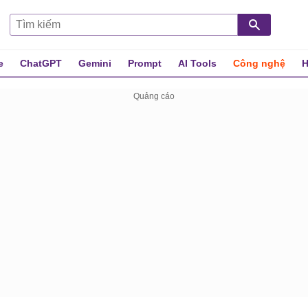
e
ChatGPT
Gemini
Prompt
AI Tools
Công nghệ
H