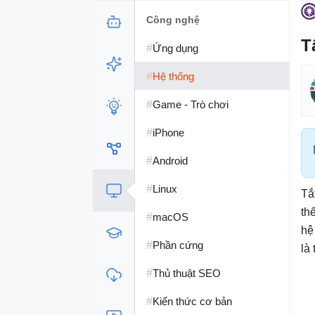
Công nghệ
T
#
Ứng dụng
#
Hệ thống
#
Game - Trò chơi
#
iPhone
#
Android
#
Linux
Tắ
th
#
macOS
hệ
#
Phần cứng
là
#
Thủ thuật SEO
#
Kiến thức cơ bản