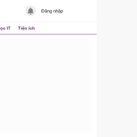
Đăng nhập
ọc IT
Tiện ích