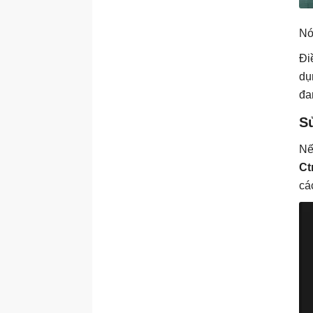
Nó
Đi
dụ
đa
Sử
Nế
Ctr
cá