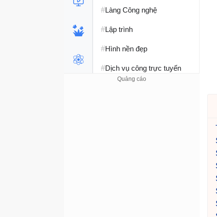
#
Làng Công nghệ
#
Lập trình
#
Hình nền đẹp
#
Dịch vụ công trực tuyến
#
Dịch vụ nhà mạng
#
Ví điện tử - Ngân hàng
#
Chụp ảnh - Quay phim
#
Raspberry Pi
#
Đồng hồ thông minh
#
Nền tảng Web