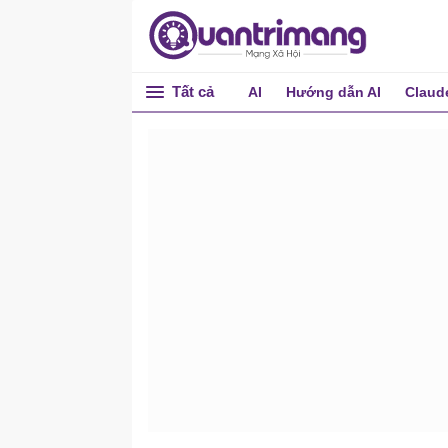
Tất cả
AI
Hướng dẫn AI
Claud