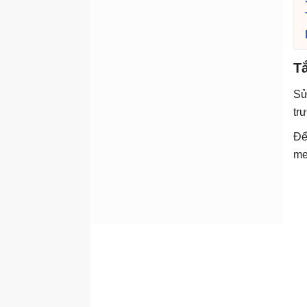
T
Sử
tr
Để
me