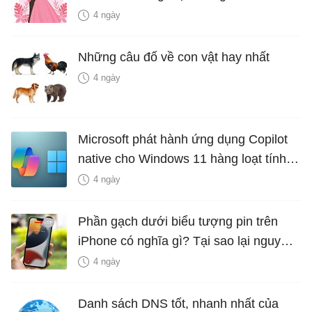
là bao nhiêu năm?
4 ngày
Những câu đố về con vật hay nhất
4 ngày
Microsoft phát hành ứng dụng Copilot
native cho Windows 11 hàng loạt tính
năng mới Hữu Ích
4 ngày
Phần gạch dưới biểu tượng pin trên
iPhone có nghĩa gì? Tại sao lại nguy
hiểm?
4 ngày
Danh sách DNS tốt, nhanh nhất của