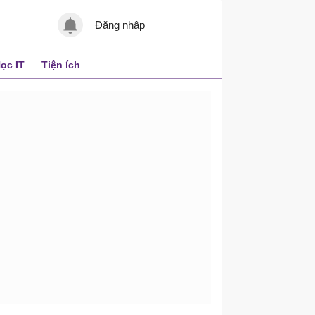
Đăng nhập
ọc IT
Tiện ích