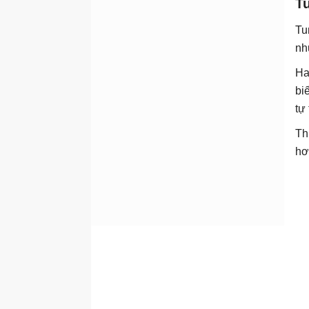
Tu
Tu
nh
Ha
bi
tự
Th
hơ