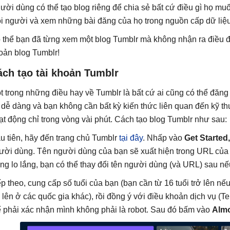
ười dùng có thể tạo blog riêng để chia sẻ bất cứ điều gì họ muố
i người và xem những bài đăng của họ trong nguồn cấp dữ liệu
 thể bạn đã từng xem một blog Tumblr mà không nhận ra điều đó
oản blog Tumblr!
ách tạo tài khoản Tumblr
t trong những điều hay về Tumblr là bất cứ ai cũng có thể đăng
t dễ dàng và bạn không cần bất kỳ kiến ​​thức liên quan đến kỹ 
ạt động chỉ trong vòng vài phút. Cách tạo blog Tumblr như sau:
u tiên, hãy đến trang chủ Tumblr
tại đây
. Nhấp vào
Get Started,
ười dùng. Tên người dùng của bạn sẽ xuất hiện trong URL của
ng lo lắng, bạn có thể thay đổi tên người dùng (và URL) sau n
ếp theo, cung cấp số tuổi của bạn (bạn cần từ 16 tuổi trở lên nế
ở lên ở các quốc gia khác), rồi đồng ý với điều khoản dịch vụ (T
ể phải xác nhận mình không phải là robot. Sau đó bấm vào
Almo