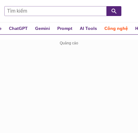
e
ChatGPT
Gemini
Prompt
AI Tools
Công nghệ
H