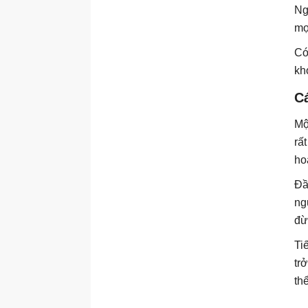
Ng
mọ
Có
kh
C
Mộ
rấ
ho
Đầ
ng
đừ
Ti
tr
th