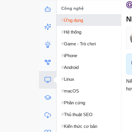
Công nghệ
N
#
Ứng dụng
#
Hệ thống
#
Game - Trò chơi
#
iPhone
#
Android
#
Linux
Nế
h
#
macOS
#
Phần cứng
#
Thủ thuật SEO
#
Kiến thức cơ bản