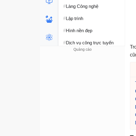
#
Làng Công nghệ
#
Lập trình
#
Hình nền đẹp
#
Dịch vụ công trực tuyến
Tr
#
Dịch vụ nhà mạng
cũ
#
Ví điện tử - Ngân hàng
#
Chụp ảnh - Quay phim
#
Raspberry Pi
#
Đồng hồ thông minh
#
Nền tảng Web