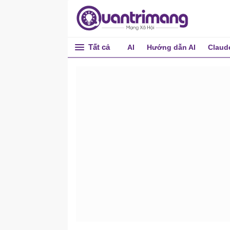
Tất cả
AI
Hướng dẫn AI
Claud