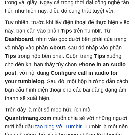
trong vài giây. Ngay cả trong thời đại công nghệ tân
tiến như hiện nay, điều đó cũng thật tuyệt vời.
Tuy nhiên, trước khi lấy điện thoại để thực hiện việc
này, bạn cần vào phần
Tips
trên Tumblr. Từ
Dashboard,
nhìn vào góc dưới bên phải của trang
và nhấp vào phần
About,
sau đó nhấp vào phần
Tips
trong hộp bên phải. Cuộn trang
Tips
xuống
cho đến khi bạn thấy tùy chọn
Phone in an Audio
post
, với nội dung
Configure call in audio for
your tumblelog
. Sau đó, một hộp hướng dẫn cách
bạn cấu hình điện thoại cho các bài đăng dạng âm
thanh sẽ xuất hiện.
Trên đây là một số mẹo hữu ích mà
Quantrimang.com
muốn chia sẻ với những người
mới bắt đầu
tạo blog với Tumblr
. Tumblr là một nền
tảng vô cùng thú vị và hy vọng những lời khuyên