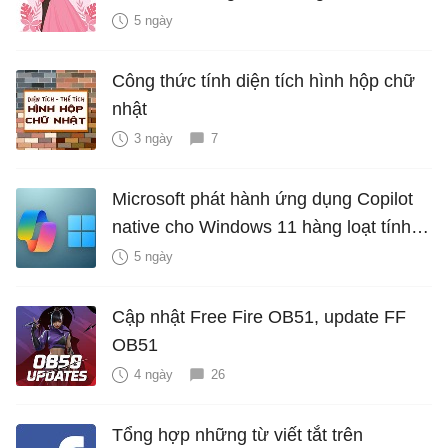
là bao nhiêu năm?
5 ngày
Công thức tính diện tích hình hộp chữ
nhật
3 ngày
7
Microsoft phát hành ứng dụng Copilot
native cho Windows 11 hàng loạt tính
năng mới Hữu Ích
5 ngày
Cập nhật Free Fire OB51, update FF
OB51
4 ngày
26
Tổng hợp những từ viết tắt trên