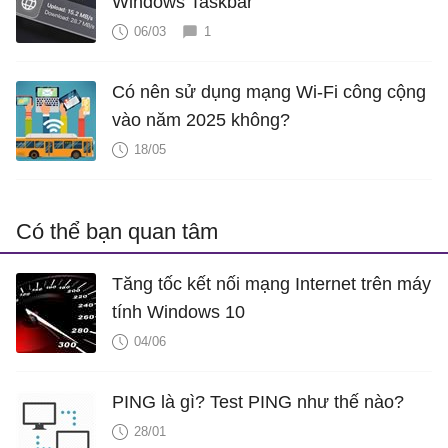
Windows Taskbar
06/03
1
Có nên sử dụng mạng Wi-Fi công cộng
vào năm 2025 không?
18/05
Có thể bạn quan tâm
Tăng tốc kết nối mạng Internet trên máy
tính Windows 10
04/06
PING là gì? Test PING như thế nào?
28/01