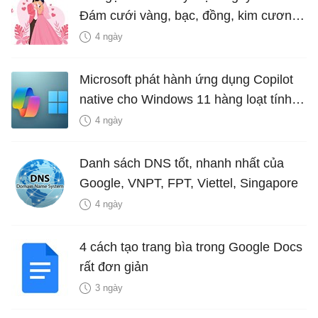
Đám cưới vàng, bạc, đồng, kim cương
là bao nhiêu năm?
4 ngày
Microsoft phát hành ứng dụng Copilot
native cho Windows 11 hàng loạt tính
năng mới Hữu Ích
4 ngày
Danh sách DNS tốt, nhanh nhất của
Google, VNPT, FPT, Viettel, Singapore
4 ngày
4 cách tạo trang bìa trong Google Docs
rất đơn giản
3 ngày