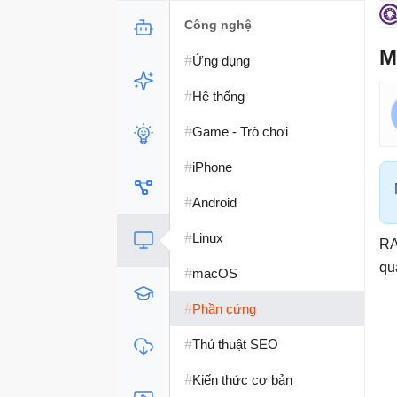
Công nghệ
M
#
Ứng dụng
#
Hệ thống
#
Game - Trò chơi
#
iPhone
#
Android
#
Linux
RA
qu
#
macOS
#
Phần cứng
#
Thủ thuật SEO
#
Kiến thức cơ bản