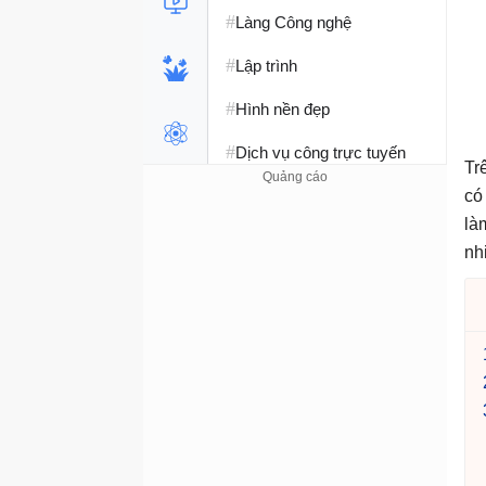
#
Làng Công nghệ
#
Lập trình
#
Hình nền đẹp
#
Dịch vụ công trực tuyến
Tr
#
Dịch vụ nhà mạng
có
là
#
Ví điện tử - Ngân hàng
nh
#
Chụp ảnh - Quay phim
#
Raspberry Pi
#
Đồng hồ thông minh
#
Nền tảng Web