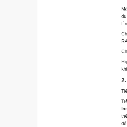
Má
du
lí
Ch
RA
Ch
Hi
kh
2
Ti
Tr
In
th
để