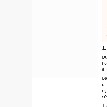
1.
Du
ho
th
Bạ
ph
ng
sử
Tr