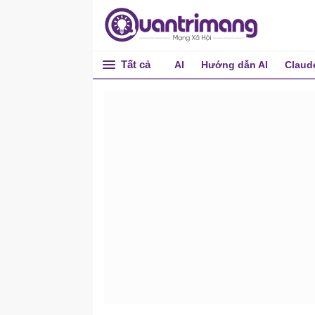
Tất cả
AI
Hướng dẫn AI
Claud