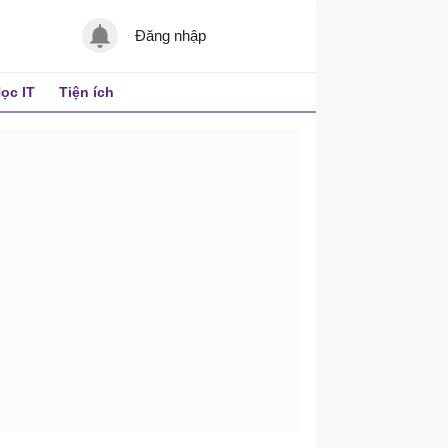
Đăng nhập
ọc IT
Tiện ích