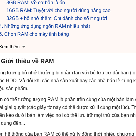
8GB RAM: Về cơ bản là ổn
16GB RAM: Tuyệt vời cho người dùng nâng cao
32GB + bộ nhớ thêm: Chỉ dành cho số ít người
4. Những ứng dụng ngốn RAM nhiều nhất
5. Chọn RAM cho máy tính bảng
Xem thêm
 Giới thiệu về RAM
ng lượng bộ nhớ thường bị nhầm lẫn với bộ lưu trữ dài hạn (l
ặc HDD. Và đôi khi các nhà sản xuất hay các nhà bán lẻ cũng k
iệu sản phẩm.
n có thể tưởng tượng RAM là phần trên cùng của một bàn làm v
ải giải quyết (các giấy tờ này có thể được xử lí cùng một lúc). T
ăn kéo dưới bàn làm việc nơi có thể lưu trữ mọi thứ của bạn n
 dụng đến...
ên hệ thống của bạn RAM có thể xử lý đồng thời nhiều chương 