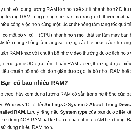
y tính với dung lượng RAM lớn hơn sẽ xử lí nhanh hơn? Điều n
ng lượng RAM cũng giống như bạn mở rộng kích thước mặt bàn,
 nhiều công việc hơn cùng một lúc chứ không làm tăng tốc quá tr
ỉ có một bộ vi xử lí (CPU) nhanh hơn mới thật sự làm máy bạn
M lớn cũng không làm tăng số lượng các file hoặc các chương tr
uẩn RAM khác với chuẩn bộ nhớ video thường được tích hợp vớ
gh-end game 3D dựa trên chuẩn RAM video, thường được biểu
i tiêu chuẩn bộ nhớ chỉ đơn giản được gọi là bộ nhớ, RAM hoặ
. Bạn có bao nhiêu RAM?
ếp theo, hãy xem dung lượng RAM có sẵn trong hệ thống của bạ
ên Windows 10, đi tới
Settings > System > About
. Trong
Devic
stalled RAM.
Lưu ý rằng nếu
System type
của bạn được liệt kê
ể sử dụng 4GB RAM bất kể bạn có bao nhiêu RAM bên trong. B
 sử dụng nhiều RAM hơn.