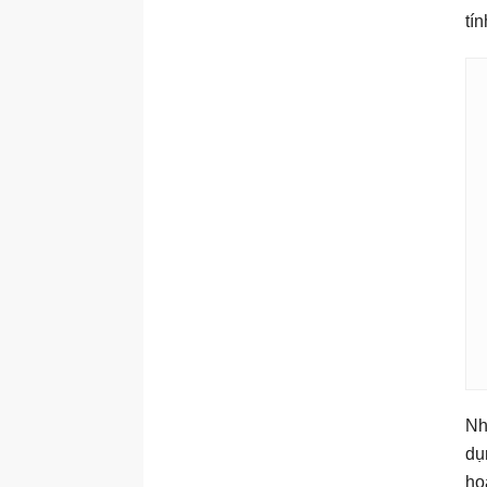
tí
Nh
dụ
ho