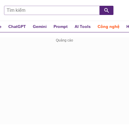
e
ChatGPT
Gemini
Prompt
AI Tools
Công nghệ
H