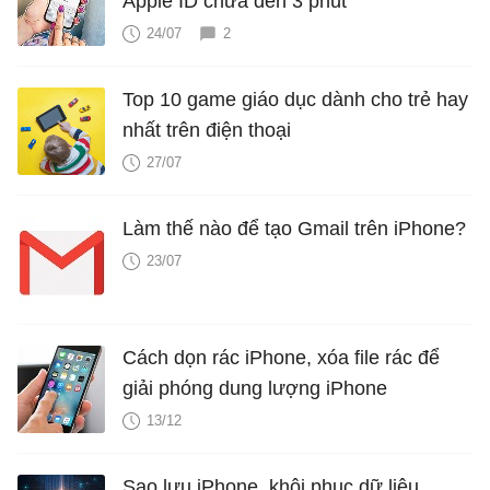
Apple ID chưa đến 3 phút
24/07
2
Top 10 game giáo dục dành cho trẻ hay
nhất trên điện thoại
27/07
Làm thế nào để tạo Gmail trên iPhone?
23/07
Cách dọn rác iPhone, xóa file rác để
giải phóng dung lượng iPhone
13/12
Sao lưu iPhone, khôi phục dữ liệu