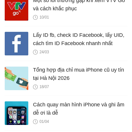
Một số lỗi thường gặp khi xem VTV Go
và cách khắc phục
10/01
Lấy ID fb, check ID Facebook, lấy UID,
cách tìm ID Facebook nhanh nhất
24/03
Tổng hợp địa chỉ mua iPhone cũ uy tín
tại Hà Nội 2026
18/07
Cách quay màn hình iPhone và ghi âm
dễ ơi là dễ
01/04