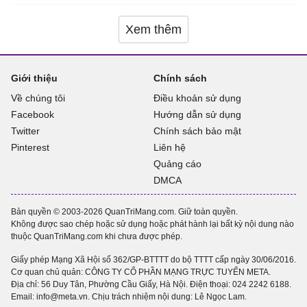
Xem thêm
Giới thiệu
Chính sách
Về chúng tôi
Điều khoản sử dụng
Facebook
Hướng dẫn sử dụng
Twitter
Chính sách bảo mật
Pinterest
Liên hệ
Quảng cáo
DMCA
Bản quyền © 2003-2026 QuanTriMang.com. Giữ toàn quyền.
Không được sao chép hoặc sử dụng hoặc phát hành lại bất kỳ nội dung nào
thuộc QuanTriMang.com khi chưa được phép.
Giấy phép Mạng Xã Hội số 362/GP-BTTTT do bộ TTTT cấp ngày 30/06/2016.
Cơ quan chủ quản: CÔNG TY CỔ PHẦN MẠNG TRỰC TUYẾN META.
Địa chỉ: 56 Duy Tân, Phường Cầu Giấy, Hà Nội. Điện thoại:
024 2242 6188
.
Email: info@meta.vn. Chịu trách nhiệm nội dung: Lê Ngọc Lam.