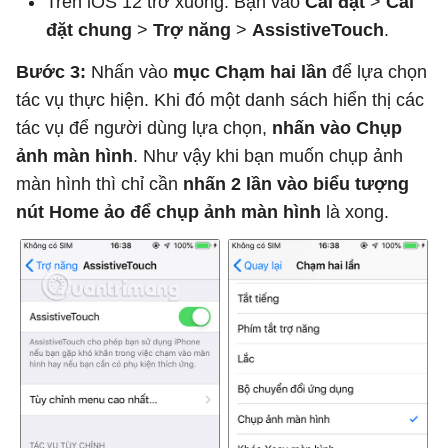
Trên iOS 12 trở xuống: Bạn vào
Cài đặt
>
Cài
đặt chung
>
Trợ năng
>
AssistiveTouch
.
Bước 3:
Nhấn vào
mục Chạm hai lần
để lựa chọn
tác vụ thực hiện. Khi đó một danh sách hiển thị các
tác vụ để người dùng lựa chọn,
nhấn vào Chụp
ảnh màn hình
. Như vậy khi bạn muốn chụp ảnh
màn hình thì chỉ cần
nhấn 2 lần vào biểu tượng
nút Home ảo để chụp ảnh màn
hình
là xong.