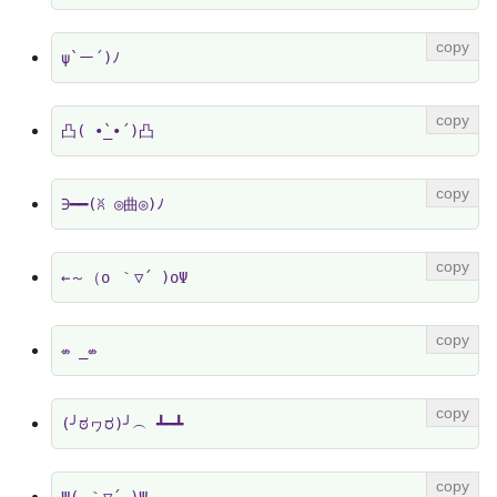
ψ`ー´)ﾉ
凸( •̀_•́ )凸
∋━━(ꐦ ◎曲◎)ﾉ
←～（o ｀▽´ )oΨ
⇎ _⇎
(╯ಠヮರ)╯︵ ┻━┻
Ψ( ｀▽´ )Ψ