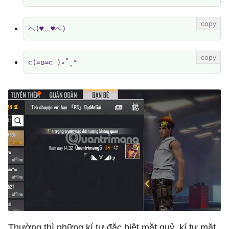
ヘ(♥﹏♥ヘ)
⊂(≖o≖⊂ )∘˚˳°
Thường thì những kí tự đặc biệt mặt quỷ, kí tự mặt