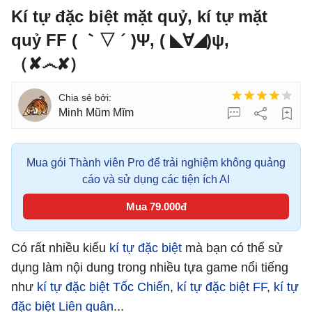
Kí tự đặc biệt mặt quỷ, kí tự mặt
quỷ FF ( ｀▽ ´ )Ψ, ( ◣∀◢)ψ,
（✘෴✘）
Minh Mũm Mĩm
Mua gói Thành viên Pro để trải nghiệm không quảng
cáo và sử dụng các tiện ích AI
Mua 79.000đ
Có rất nhiều kiểu
kí tự đặc biệt
mà bạn có thể sử
dụng làm nội dung trong nhiều tựa game nổi tiếng
như
kí tự đặc biệt Tốc Chiến
,
kí tự đặc biệt FF
,
kí tự
đặc biệt Liên quân
...