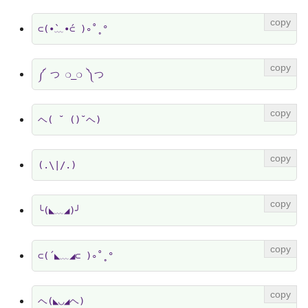
⊂(•̀﹏•́⊂ )∘˚˳°
༼ つ ❍_❍ ༽つ
ヘ( ˘ ()˘ヘ)
(.\|/.)
╰(◣﹏◢)╯
⊂(´◣﹏◢⊂ )∘˚˳°
ヘ(◣◡◢ヘ)