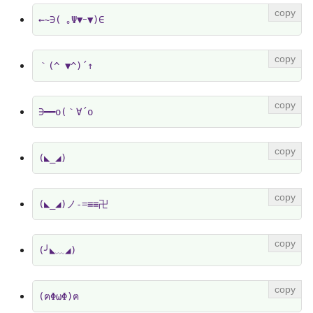
←~∋( ｡Ψ▼ｰ▼)∈
｀(^ ▼^)´↑
∋━━o(｀∀´o
(◣_◢)
(◣_◢)ノ-=≡≡卍
(╯◣﹏◢)
(ฅΦωΦ)ฅ