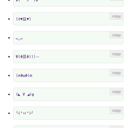
(‡▼益▼)
ب_ب
Ψ(Φ皿Φ)))～
(ฅΦωΦ)ฅ
(◣ ∀ ◢)ψ
╰(°ㅂ°)╯