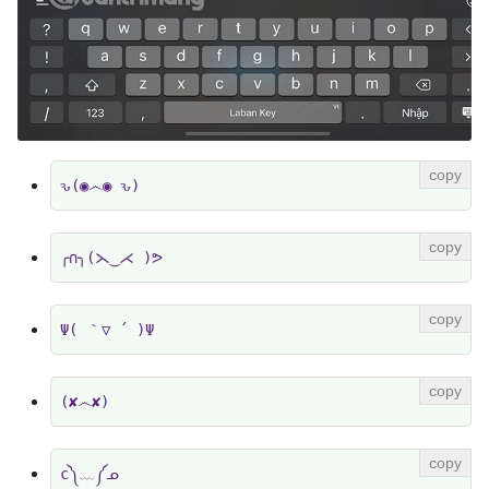
ԅ(◉෴◉ ԅ)
╭∩╮(⋋‿⋌ )ᕗ
Ψ( ｀▽ ´ )Ψ
(✘෴✘)
c༽﹏༼ᓄ