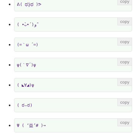
ᕕ( ಥʖ̯ಥ )ᕗ
( •̀ᴗ•́ )و ̑̑
(=｀ω ´=)
ψ(｀∇´)ψ
( ◣∀◢)ψ
( ಠ⌣ಠ)
Ψ ( ‘益’# )↝