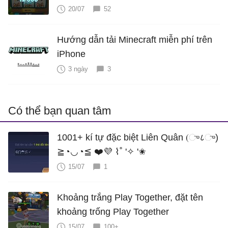
20/07
52
Hướng dẫn tải Minecraft miễn phí trên
iPhone
3 ngày
3
Có thể bạn quan tâm
1001+ kí tự đặc biệt Liên Quân (ு८ு)
≧◔◡◔≦ ❤️💜 ⌇˚ '✧ '✬
15/07
1
Khoảng trắng Play Together, đặt tên
khoảng trống Play Together
15/07
100+