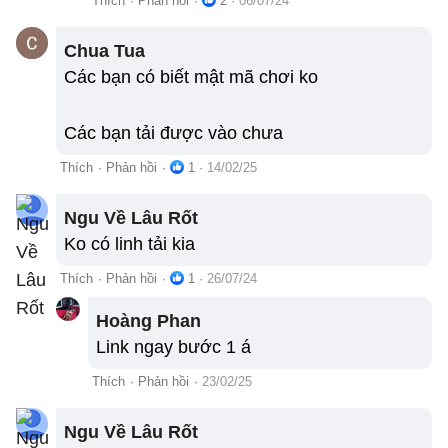
Thích
·
Phản hồi
·
2
·
06/07/24
Chua Tua
Các bạn có biết mật mã chơi ko
Các bạn tải được vào chưa
Thích
·
Phản hồi
·
1
·
14/02/25
Ngu Về Lâu Rốt
Ko có linh tải kia
Thích
·
Phản hồi
·
1
·
26/07/24
Hoàng Phan
Link ngay bước 1 á
Thích
·
Phản hồi
·
23/02/25
Ngu Về Lâu Rốt