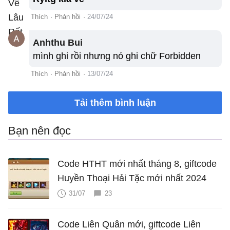
Thích
·
Phản hồi
·
24/07/24
Anhthu Bui
mình ghi rồi nhưng nó ghi chữ Forbidden
Thích
·
Phản hồi
·
13/07/24
Tải thêm bình luận
Bạn nên đọc
Code HTHT mới nhất tháng 8, giftcode
Huyền Thoại Hải Tặc mới nhất 2024
31/07
23
Code Liên Quân mới, giftcode Liên