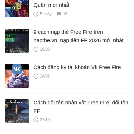
Quân mới nhất
5 ngày
18
9 cách nạp thẻ Free Fire trên
napthe.vn, nạp tiền FF 2026 mới nhất
26/08
Cách đăng ký tài khoản Vk Free Fire
24/02
Cách đổi tên nhân vật Free Fire, đổi tên
FF
27/10