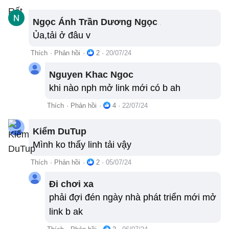
Ngọc Ánh Trần Dương Ngọc Ánh
Ủa,tải ở đâu v
Thích
·
Phản hồi
·
2
·
20/07/24
Nguyen Khac Ngoc
khi nào nph mở link mới có b ah
Thích
·
Phản hồi
·
4
·
22/07/24
Kiểm DuTup
Mình ko thấy linh tải vậy
Thích
·
Phản hồi
·
2
·
05/07/24
Đi chơi xa
phải đợi đén ngày nhà phát triển mới mở
link b ak