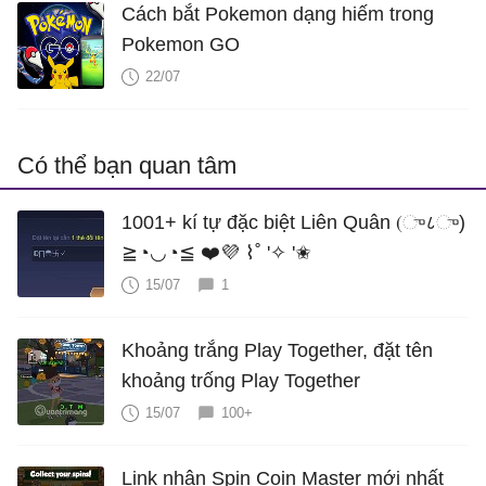
Cách bắt Pokemon dạng hiếm trong
Pokemon GO
22/07
Có thể bạn quan tâm
1001+ kí tự đặc biệt Liên Quân (ு८ு)
≧◔◡◔≦ ❤️💜 ⌇˚ '✧ '✬
15/07
1
Khoảng trắng Play Together, đặt tên
khoảng trống Play Together
15/07
100+
Link nhận Spin Coin Master mới nhất