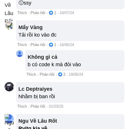
🙂ssy
Thích
·
Phản hồi
·
1
·
24/07/24
Mẩy Vàng
Tải rồi ko vào đc
Thích
·
Phản hồi
·
1
·
16/06/24
Không gì cả
b có code k mà đòi vào
Thích
·
Phản hồi
·
2
·
19/06/24
Lc Deptraiyes
Nhầm bị ban rồi
Thích
·
Phản hồi
·
01/03/25
Ngu Về Lâu Rốt
Ryitg kia về