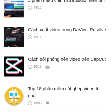
5 phần mềm chỉnh sửa audio miễn phí
24/12
Cách xuất video trong DaVinci Resolve
13/11
Cách đổi phông nền video trên CapCut
10/11
Top 18 phần mềm cắt ghép video tốt
nhất
19/06
1