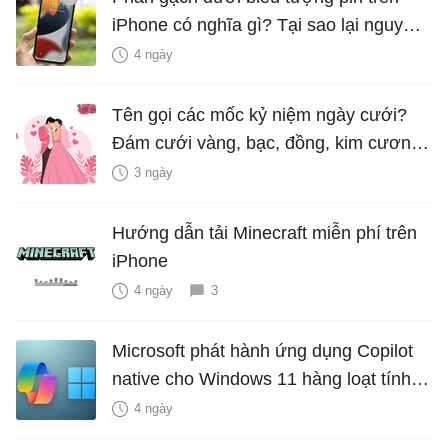
iPhone có nghĩa gì? Tại sao lại nguy
hiểm?
4 ngày
Tên gọi các mốc kỷ niệm ngày cưới?
Đám cưới vàng, bạc, đồng, kim cương
là bao nhiêu năm?
3 ngày
Hướng dẫn tải Minecraft miễn phí trên
iPhone
4 ngày
3
Microsoft phát hành ứng dụng Copilot
native cho Windows 11 hàng loạt tính
năng mới Hữu Ích
4 ngày