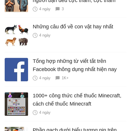
người bạn đểu cực thâm, cực thấm
4 ngày
3
Những câu đố về con vật hay nhất
4 ngày
Tổng hợp những từ viết tắt trên
Facebook thông dụng nhất hiện nay
4 ngày
1K+
1000+ công thức chế thuốc Minecraft,
cách chế thuốc Minecraft
4 ngày
Phần gạch dưới biểu tượng pin trên