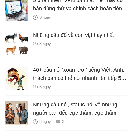
5 phần mềm VPN tốt nhất hiện nay có
bản dùng thử và chính sách hoàn tiền
miễn phí
3 ngày
Những câu đố về con vật hay nhất
3 ngày
40+ câu nói ‘xoắn lưỡi’ tiếng Việt, Anh,
thách bạn có thể nói nhanh liên tiếp 5
lần mà vẫn trôi chảy
3 ngày
Những câu nói, status nói về những
người bạn đểu cực thâm, cực thấm
3 ngày
3