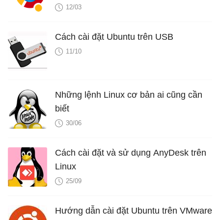
12/03
Cách cài đặt Ubuntu trên USB
11/10
Những lệnh Linux cơ bản ai cũng cần
biết
30/06
Cách cài đặt và sử dụng AnyDesk trên
Linux
25/09
Hướng dẫn cài đặt Ubuntu trên VMware