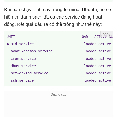
Khi bạn chạy lệnh này trong terminal Ubuntu, nó sẽ
hiển thị danh sách tất cả các service đang hoạt
động. Kết quả đầu ra có thể trông như thế này:
UNIT                               LOAD   ACTIVE SUB 
● atd.service                        loaded active ru
  avahi-daemon.service               loaded active ru
  cron.service                       loaded active ru
  dbus.service                       loaded active ru
  networking.service                 loaded active ru
  ssh.service                        loaded active r