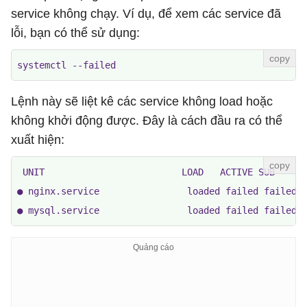
service không chạy. Ví dụ, để xem các service đã
lỗi, bạn có thể sử dụng:
systemctl --failed
Lệnh này sẽ liệt kê các service không load hoặc
không khởi động được. Đây là cách đầu ra có thể
xuất hiện:
 UNIT                         LOAD   ACTIVE SUB    DE
● nginx.service                loaded failed failed A
● mysql.service                loaded failed failed 