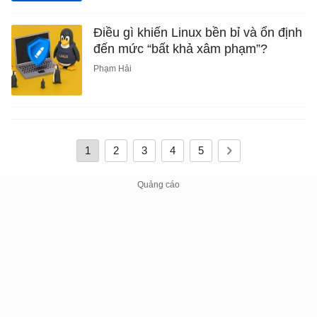
Điều gì khiến Linux bền bỉ và ổn định
đến mức “bất khả xâm phạm”?
Phạm Hải
1
2
3
4
5