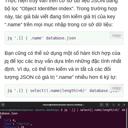
Thực hiện truy vấn trên cơ sở dữ liệu JSON bằng
bộ lọc “Object Identifier-Index”. Trong trường hợp
này, tác giả bài viết đang tìm kiếm giá trị của key
“.name” trên mọi mục nhập trong cơ sở dữ liệu:
jq '.[] | .name' database.json
Bạn cũng có thể sử dụng một số hàm tích hợp của
jq để lọc các truy vấn dựa trên những đặc tính nhất
định. Ví dụ, có thể tìm kiếm và in tất cả các đối
tượng JSON có giá trị “.name” nhiều hơn 6 ký tự:
jq '.[] | select((.name|length)>6)' database.json