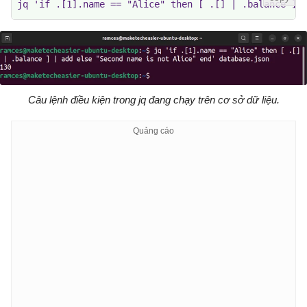
jq 'if .[1].name == "Alice" then [ .[] | .balance ] 
Câu lệnh điều kiện trong jq đang chạy trên cơ sở dữ liệu.