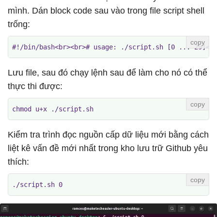
mình. Dán block code sau vào trong file script shell
trống:
#!/bin/bash<br><br># usage: ./script.sh [0 ... 29]<b
Lưu file, sau đó chạy lệnh sau để làm cho nó có thể
thực thi được:
chmod u+x ./script.sh
Kiểm tra trình đọc nguồn cấp dữ liệu mới bằng cách
liệt kê vấn đề mới nhất trong kho lưu trữ Github yêu
thích:
./script.sh 0