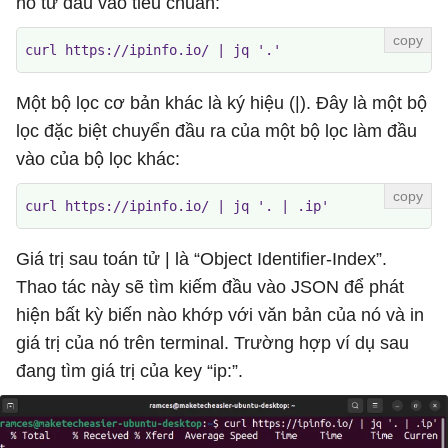
nó từ đầu vào tiêu chuẩn:
curl https://ipinfo.io/ | jq '.'
Một bộ lọc cơ bản khác là ký hiệu (|). Đây là một bộ
lọc đặc biệt chuyển đầu ra của một bộ lọc làm đầu
vào của bộ lọc khác:
curl https://ipinfo.io/ | jq '. | .ip'
Giá trị sau toán tử | là “Object Identifier-Index”.
Thao tác này sẽ tìm kiếm đầu vào JSON để phát
hiện bất kỳ biến nào khớp với văn bản của nó và in
giá trị của nó trên terminal. Trường hợp ví dụ sau
đang tìm giá trị của key “ip:”.