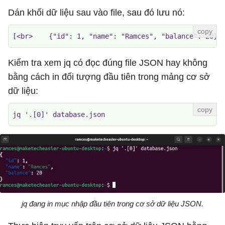
Dán khối dữ liệu sau vào file, sau đó lưu nó:
[<br>    {"id": 1, "name": "Ramces", "balance": 20},
Kiểm tra xem jq có đọc đúng file JSON hay không
bằng cách in đối tượng đầu tiên trong mảng cơ sở
dữ liệu:
jq '.[0]' database.json
jq đang in mục nhập đầu tiên trong cơ sở dữ liệu JSON.