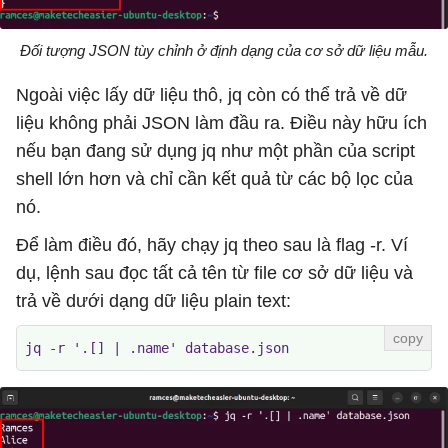
Đối tượng JSON tùy chỉnh ở định dạng của cơ sở dữ liệu mẫu.
Ngoài việc lấy dữ liệu thô, jq còn có thể trả về dữ
liệu không phải JSON làm đầu ra. Điều này hữu ích
nếu bạn đang sử dụng jq như một phần của script
shell lớn hơn và chỉ cần kết quả từ các bộ lọc của
nó.
Để làm điều đó, hãy chạy jq theo sau là flag -r. Ví
dụ, lệnh sau đọc tất cả tên từ file cơ sở dữ liệu và
trả về dưới dạng dữ liệu plain text:
jq -r '.[] | .name' database.json