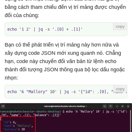
bằng cách tham chiếu đến vị trí mảng được chuyển
đổi của chúng:
echo '1 2' | jq -s '.[0] + .[1]'
Bạn có thể phát triển vị trí mảng này hơn nữa và
xây dựng code JSON mới xung quanh nó. Chẳng
hạn, code này chuyển đổi văn bản từ lệnh echo
thành đối tượng JSON thông qua bộ lọc dấu ngoặc
nhọn:
echo '6 "Mallory" 10' | jq -s '{"id": .[0], "name": 