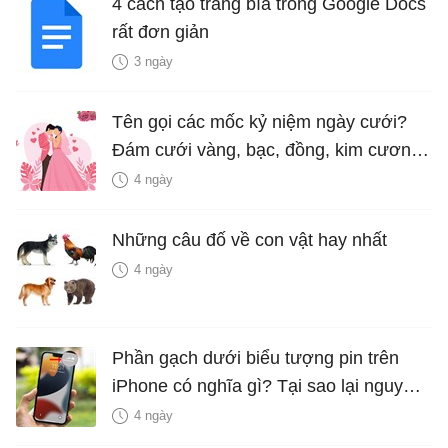
4 cách tạo trang bìa trong Google Docs
rất đơn giản
3 ngày
Tên gọi các mốc kỷ niệm ngày cưới?
Đám cưới vàng, bạc, đồng, kim cương
là bao nhiêu năm?
4 ngày
Những câu đố về con vật hay nhất
4 ngày
Phần gạch dưới biểu tượng pin trên
iPhone có nghĩa gì? Tại sao lại nguy
hiểm?
4 ngày