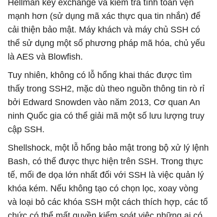
Hellman key exchange và kiểm tra tính toàn vẹn
mạnh hơn (sử dụng mã xác thực qua tin nhắn) để
cải thiện bảo mật. Máy khách và máy chủ SSH có
thể sử dụng một số phương pháp mã hóa, chủ yếu
là AES và Blowfish.
Tuy nhiên, không có lỗ hổng khai thác được tìm
thấy trong SSH2, mặc dù theo nguồn thông tin rò rỉ
bởi Edward Snowden vào năm 2013, Cơ quan An
ninh Quốc gia có thể giải mã một số lưu lượng truy
cập SSH.
Shellshock, một lỗ hổng bảo mật trong bộ xử lý lệnh
Bash, có thể được thực hiện trên SSH. Trong thực
tế, mối đe dọa lớn nhất đối với SSH là việc quản lý
khóa kém. Nếu không tạo có chọn lọc, xoay vòng
và loại bỏ các khóa SSH một cách thích hợp, các tổ
chức có thể mất quyền kiểm soát việc những ai có