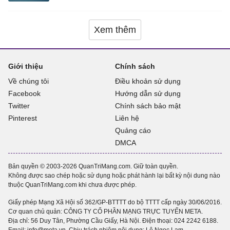
Xem thêm
Giới thiệu
Chính sách
Về chúng tôi
Điều khoản sử dụng
Facebook
Hướng dẫn sử dụng
Twitter
Chính sách bảo mật
Pinterest
Liên hệ
Quảng cáo
DMCA
Bản quyền © 2003-2026 QuanTriMang.com. Giữ toàn quyền.
Không được sao chép hoặc sử dụng hoặc phát hành lại bất kỳ nội dung nào
thuộc QuanTriMang.com khi chưa được phép.
Giấy phép Mạng Xã Hội số 362/GP-BTTTT do bộ TTTT cấp ngày 30/06/2016.
Cơ quan chủ quản: CÔNG TY CỔ PHẦN MẠNG TRỰC TUYẾN META.
Địa chỉ: 56 Duy Tân, Phường Cầu Giấy, Hà Nội. Điện thoại:
024 2242 6188
.
Email: info@meta.vn. Chịu trách nhiệm nội dung: Lê Ngọc Lam.