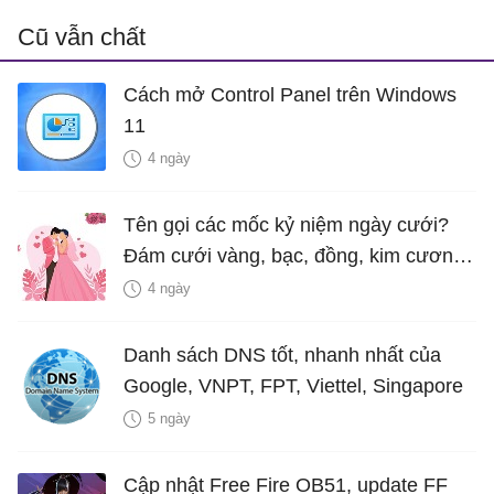
Cũ vẫn chất
Cách mở Control Panel trên Windows
11
4 ngày
Tên gọi các mốc kỷ niệm ngày cưới?
Đám cưới vàng, bạc, đồng, kim cương
là bao nhiêu năm?
4 ngày
Danh sách DNS tốt, nhanh nhất của
Google, VNPT, FPT, Viettel, Singapore
5 ngày
Cập nhật Free Fire OB51, update FF