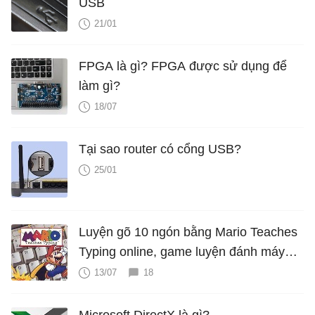
USB
21/01
FPGA là gì? FPGA được sử dụng để
làm gì?
18/07
Tại sao router có cổng USB?
25/01
Luyện gõ 10 ngón bằng Mario Teaches
Typing online, game luyện đánh máy
cực hấp dẫn
13/07
18