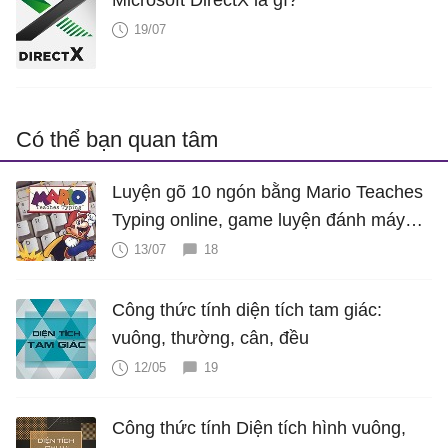
Microsoft DirectX là gì?
19/07
Có thể bạn quan tâm
Luyện gõ 10 ngón bằng Mario Teaches
Typing online, game luyện đánh máy
cực hấp dẫn
13/07
18
Công thức tính diện tích tam giác:
vuông, thường, cân, đều
12/05
19
Công thức tính Diện tích hình vuông,