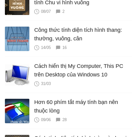
tính Chu vi hình vuông
08/07
2
Công thức tính diện tích hình thang:
thường, vuông, cân
14/05
16
Cách hiển thị My Computer, This PC
trên Desktop của Windows 10
31/03
Hơn 60 phím tắt máy tính bạn nên
thuộc lòng
09/06
28