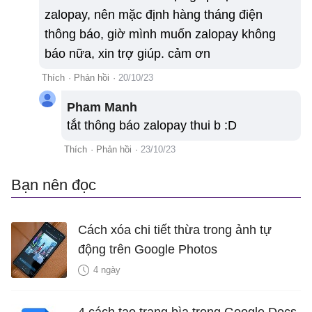
zalopay, nên mặc định hàng tháng điện
thông báo, giờ mình muốn zalopay không
báo nữa, xin trợ giúp. cảm ơn
Thích
·
Phản hồi
·
20/10/23
Pham Manh
tắt thông báo zalopay thui b :D
Thích
·
Phản hồi
·
23/10/23
Bạn nên đọc
Cách xóa chi tiết thừa trong ảnh tự
động trên Google Photos
4 ngày
4 cách tạo trang bìa trong Google Docs