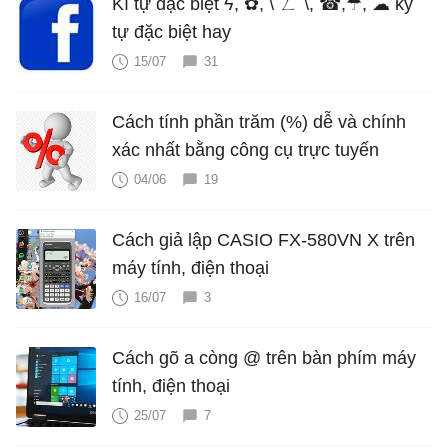
Kí tự đặc biệt ϟ, ✿, \˚ㄥ˚\, ☎,☂, ☁ ký
tự đặc biệt hay
15/07
31
Cách tính phần trăm (%) dễ và chính
xác nhất bằng công cụ trực tuyến
04/06
19
Cách giả lập CASIO FX-580VN X trên
máy tính, điện thoại
16/07
3
Cách gõ a còng @ trên bàn phím máy
tính, điện thoại
25/07
7