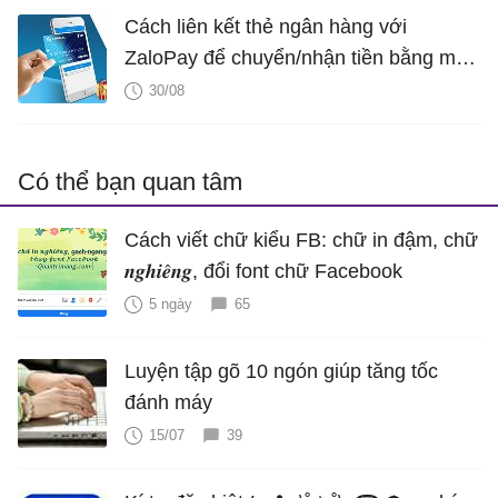
Cách liên kết thẻ ngân hàng với
ZaloPay để chuyển/nhận tiền bằng mã
QR
30/08
Có thể bạn quan tâm
Cách viết chữ kiểu FB: chữ in đậm, chữ
𝒏𝒈𝒉𝒊𝒆̂𝒏𝒈, đổi font chữ Facebook
5 ngày
65
Luyện tập gõ 10 ngón giúp tăng tốc
đánh máy
15/07
39