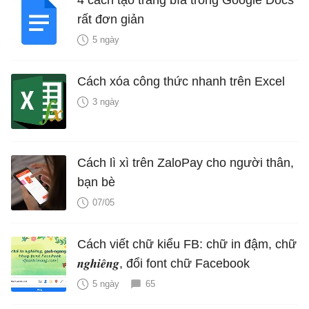
rất đơn giản
5 ngày
Cách xóa công thức nhanh trên Excel
3 ngày
Cách lì xì trên ZaloPay cho người thân,
bạn bè
07/05
Cách viết chữ kiểu FB: chữ in đậm, chữ
𝒏𝒈𝒉𝒊𝒆̂𝒏𝒈, đổi font chữ Facebook
5 ngày
65