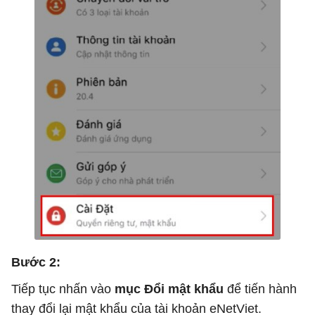
Bước 2:
Tiếp tục nhấn vào
mục Đổi mật khẩu
để tiến hành
thay đổi lại mật khẩu của tài khoản eNetViet.