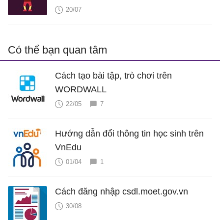
20/07
Có thể bạn quan tâm
Cách tạo bài tập, trò chơi trên
WORDWALL
22/05
7
Hướng dẫn đổi thông tin học sinh trên
VnEdu
01/04
1
Cách đăng nhập csdl.moet.gov.vn
30/08