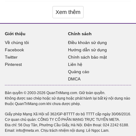
Xem thêm
Giới thiệu
Chính sách
Về chúng tôi
Điều khoản sử dụng
Facebook
Hướng dẫn sử dụng
Twitter
Chính sách bảo mật
Pinterest
Liên hệ
Quảng cáo
DMCA
Bản quyền © 2003-2026 QuanTriMang.com. Giữ toàn quyền.
Không được sao chép hoặc sử dụng hoặc phát hành lại bất kỳ nội dung nào
thuộc QuanTriMang.com khi chưa được phép.
Giấy phép Mạng Xã Hội số 362/GP-BTTTT do bộ TTTT cấp ngày 30/06/2016.
Cơ quan chủ quản: CÔNG TY CỔ PHẦN MẠNG TRỰC TUYẾN META.
Địa chỉ: 56 Duy Tân, Phường Cầu Giấy, Hà Nội. Điện thoại:
024 2242 6188
.
Email: info@meta.vn. Chịu trách nhiệm nội dung: Lê Ngọc Lam.