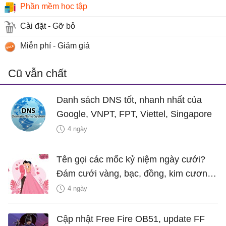
Phần mềm học tập
Cài đặt - Gỡ bỏ
Miễn phí - Giảm giá
Cũ vẫn chất
Danh sách DNS tốt, nhanh nhất của
Google, VNPT, FPT, Viettel, Singapore
4 ngày
Tên gọi các mốc kỷ niệm ngày cưới?
Đám cưới vàng, bạc, đồng, kim cương
là bao nhiêu năm?
4 ngày
Cập nhật Free Fire OB51, update FF