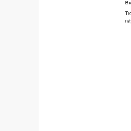
Bư
Tr
nà