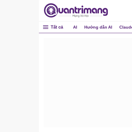
Tất cả
AI
Hướng dẫn AI
Claud