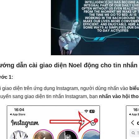
ướng dẫn cài giao diện Noel động cho tin nhắn
ớc 1:
i giao diện trên ứng dụng Instagram, người dùng nhấn vào
biể
uyển sang giao diện tin nhắn Instagram, bạn
nhấn vào hội tho