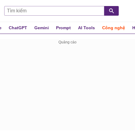
e
ChatGPT
Gemini
Prompt
AI Tools
Công nghệ
H