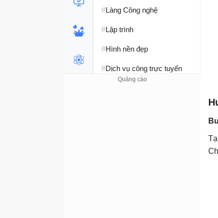
#
Làng Công nghệ
#
Lập trình
#
Hình nền đẹp
#
Dịch vụ công trực tuyến
#
Dịch vụ nhà mạng
H
#
Ví điện tử - Ngân hàng
Bư
#
Chụp ảnh - Quay phim
Tạ
#
Raspberry Pi
Ch
#
Đồng hồ thông minh
#
Nền tảng Web