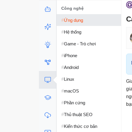
Công nghệ
C
#
Ứng dụng
#
Hệ thống
#
Game - Trò chơi
#
iPhone
#
Android
#
Linux
Gi
gi
#
macOS
ng
#
Phần cứng
bạ
#
Thủ thuật SEO
#
Kiến thức cơ bản