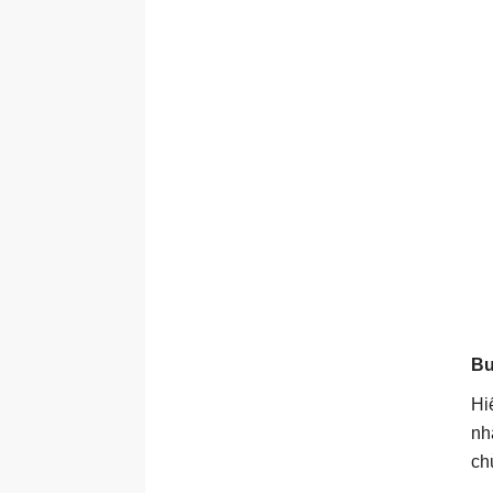
Bư
Hi
nh
ch