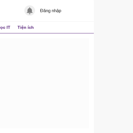
Đăng nhập
ọc IT
Tiện ích