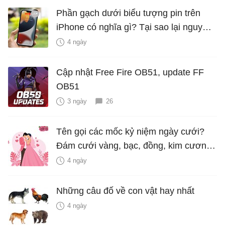
Phần gạch dưới biểu tượng pin trên
iPhone có nghĩa gì? Tại sao lại nguy
hiểm?
4 ngày
Cập nhật Free Fire OB51, update FF
OB51
3 ngày
26
Tên gọi các mốc kỷ niệm ngày cưới?
Đám cưới vàng, bạc, đồng, kim cương
là bao nhiêu năm?
4 ngày
Những câu đố về con vật hay nhất
4 ngày