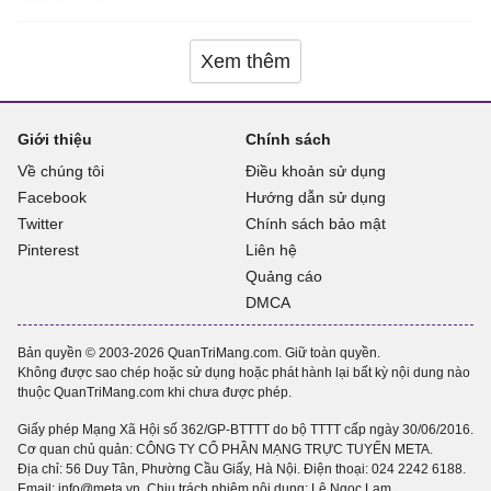
Xem thêm
Giới thiệu
Chính sách
Về chúng tôi
Điều khoản sử dụng
Facebook
Hướng dẫn sử dụng
Twitter
Chính sách bảo mật
Pinterest
Liên hệ
Quảng cáo
DMCA
Bản quyền © 2003-2026 QuanTriMang.com. Giữ toàn quyền.
Không được sao chép hoặc sử dụng hoặc phát hành lại bất kỳ nội dung nào
thuộc QuanTriMang.com khi chưa được phép.
Giấy phép Mạng Xã Hội số 362/GP-BTTTT do bộ TTTT cấp ngày 30/06/2016.
Cơ quan chủ quản: CÔNG TY CỔ PHẦN MẠNG TRỰC TUYẾN META.
Địa chỉ: 56 Duy Tân, Phường Cầu Giấy, Hà Nội. Điện thoại:
024 2242 6188
.
Email: info@meta.vn. Chịu trách nhiệm nội dung: Lê Ngọc Lam.