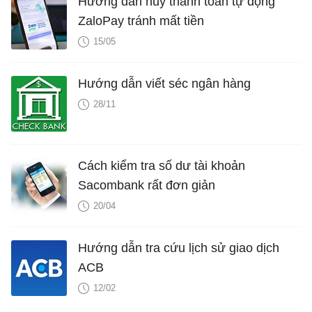
Hướng dẫn hủy thanh toán tự động
ZaloPay tránh mất tiền
15/05
Hướng dẫn viết séc ngân hàng
28/11
Cách kiểm tra số dư tài khoản
Sacombank rất đơn giản
20/04
Hướng dẫn tra cứu lịch sử giao dịch
ACB
12/02