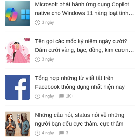
Microsoft phát hành ứng dụng Copilot
native cho Windows 11 hàng loạt tính
năng mới Hữu Ích
3 ngày
Tên gọi các mốc kỷ niệm ngày cưới?
Đám cưới vàng, bạc, đồng, kim cương
là bao nhiêu năm?
3 ngày
Tổng hợp những từ viết tắt trên
Facebook thông dụng nhất hiện nay
4 ngày
1K+
Những câu nói, status nói về những
người bạn đểu cực thâm, cực thấm
4 ngày
3