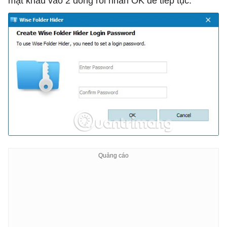
mật khẩu vào 2 dòng rồi nhấn OK để tiếp tục.