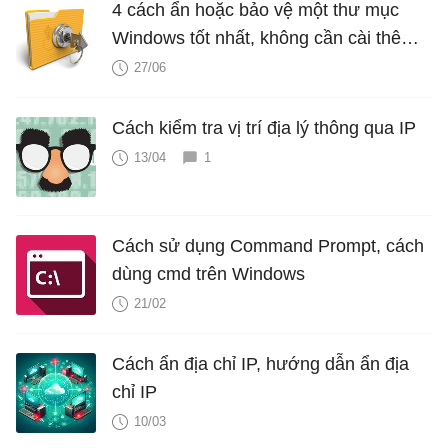
4 cách ẩn hoặc bảo vệ một thư mục
Windows tốt nhất, không cần cài thêm
phần mềm
27/06
Cách kiểm tra vị trí địa lý thông qua IP
13/04
1
Cách sử dụng Command Prompt, cách
dùng cmd trên Windows
21/02
Cách ẩn địa chỉ IP, hướng dẫn ẩn địa
chỉ IP
10/03