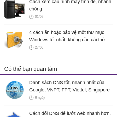
Cách xem cấu hình máy tính dễ, nhanh
chóng
01/08
4 cách ẩn hoặc bảo vệ một thư mục
Windows tốt nhất, không cần cài thêm
phần mềm
27/06
Có thể bạn quan tâm
Danh sách DNS tốt, nhanh nhất của
Google, VNPT, FPT, Viettel, Singapore
6 ngày
Cách đổi DNS để lướt web nhanh hơn,