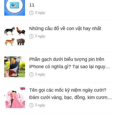
11
3 ngày
Những câu đố về con vật hay nhất
3 ngày
Phần gạch dưới biểu tượng pin trên
iPhone có nghĩa gì? Tại sao lại nguy
hiểm?
3 ngày
Tên gọi các mốc kỷ niệm ngày cưới?
Đám cưới vàng, bạc, đồng, kim cương
là bao nhiêu năm?
3 ngày