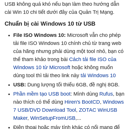
USB không quá khó nếu bạn làm theo hướng dẫn
cài Win 10 chi tiết dưới đây của Quản Trị Mạng.
Chuẩn bị cài Windows 10 từ USB
File ISO Windows 10:
Microsoft vẫn cho phép
tải file ISO Windows 10 chính chủ từ trang web
của hãng nhưng phải dùng một tool nhỏ, bạn có
thể tham khảo trong bài
Cách tải file ISO của
Windows 10 từ Microsoft
hoặc không muốn
dùng tool thì tải theo link này
tải Windows 10
USB:
Dung lượng tối thiểu 6GB, đề nghị 8GB.
Phần mềm tạo USB boot
: Mình dùng
Rufus
, bạn
nào thích có thể dùng
Hiren's BootCD
,
Windows
7 USB/DVD Download Tool
,
ZOTAC WinUSB
Maker
,
WinSetupFromUSB
,...
Điện thoại hoặc máy tính khác có nối mạng để