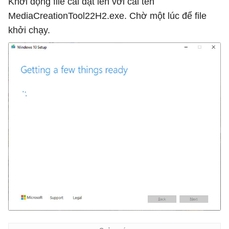
Khởi động file cài đặt lên với cái tên
MediaCreationTool22H2.exe. Chờ một lúc để file
khởi chạy.