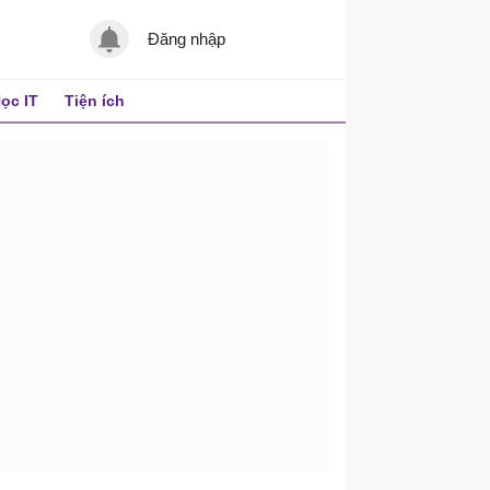
Đăng nhập
ọc IT
Tiện ích