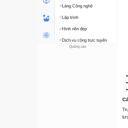
#
Làng Công nghệ
#
Lập trình
#
Hình nền đẹp
#
Dịch vụ công trực tuyến
#
Dịch vụ nhà mạng
#
Ví điện tử - Ngân hàng
#
Chụp ảnh - Quay phim
#
Raspberry Pi
#
Đồng hồ thông minh
Cá
#
Nền tảng Web
Tr
tư