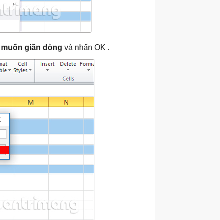
 muốn giãn dòng
và nhấn OK .