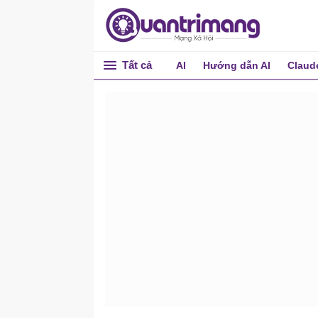
Tất cả
AI
Hướng dẫn AI
Claud