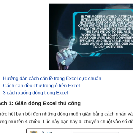
Hướng dẫn cách căn lề trong Excel cực chuẩn
Cách căn đều chữ trong ô trên Excel
3 cách xuống dòng trong Excel
ch 1: Giãn dòng Excel thủ công
ước hết bạn bôi đen những dòng muốn giãn bằng cách nhấn vào 
ợng mũi tên 4 chiều. Lúc này bạn hãy di chuyển chuột vào số dòng