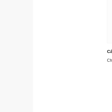
Cá
Ch