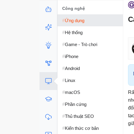
Công nghệ
C
#
Ứng dụng
#
Hệ thống
#
Game - Trò chơi
#
iPhone
#
Android
#
Linux
#
macOS
Rấ
nh
#
Phần cứng
đố
#
tạ
Thủ thuật SEO
gi
#
Kiến thức cơ bản