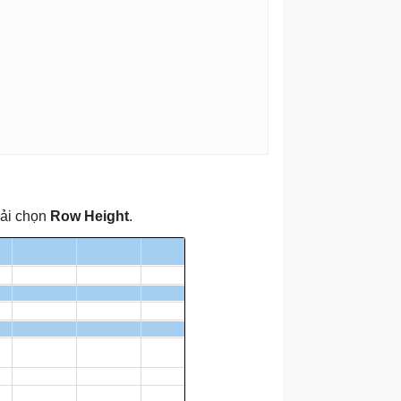
hải chọn
Row Height
.