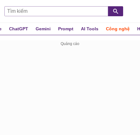
e
ChatGPT
Gemini
Prompt
AI Tools
Công nghệ
H