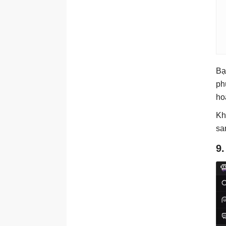
Bạ
ph
ho
Kh
sa
9