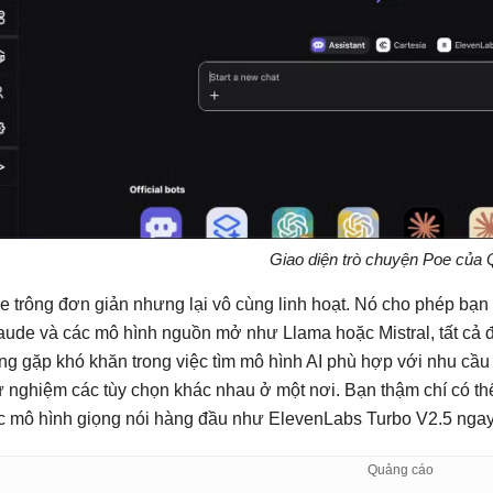
Giao diện trò chuyện Poe của 
e trông đơn giản nhưng lại vô cùng linh hoạt. Nó cho phép bạn
aude và các mô hình nguồn mở như Llama hoặc Mistral, tất cả đ
ng gặp khó khăn trong việc tìm mô hình AI phù hợp với nhu cầu
ử nghiệm các tùy chọn khác nhau ở một nơi. Bạn thậm chí có t
c mô hình giọng nói hàng đầu như ElevenLabs Turbo V2.5 ngay