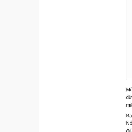
Mộ
dừ
mà
Bạ
Nó
đủ