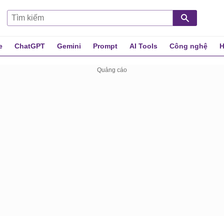
e
ChatGPT
Gemini
Prompt
AI Tools
Công nghệ
H