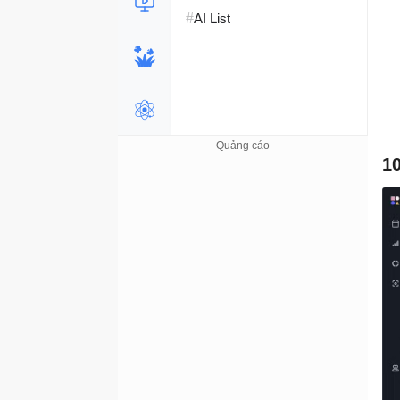
#
AI List
1