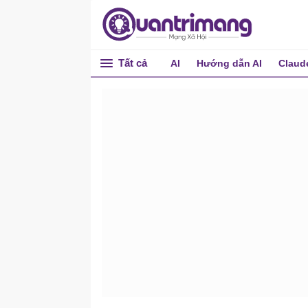
Tất cả
AI
Hướng dẫn AI
Claud