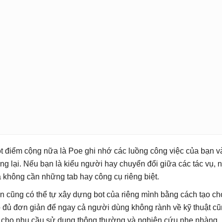
t điểm cộng nữa là Poe ghi nhớ các luồng công việc của bạn và
ng lại. Nếu bạn là kiểu người hay chuyển đổi giữa các tác vụ, 
 không cần những tab hay công cụ riêng biệt.
n cũng có thể tự xây dựng bot của riêng mình bằng cách tạo ch
 đủ đơn giản để ngay cả người dùng không rành về kỹ thuật cũn
 cho nhu cầu sử dụng thông thường và nghiên cứu nhẹ nhàng.