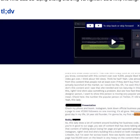
.
tl;dv