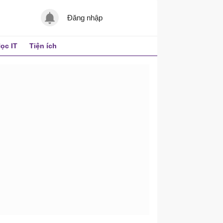
Đăng nhập
ọc IT
Tiện ích