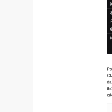
Po
Cl
đa
th
cá