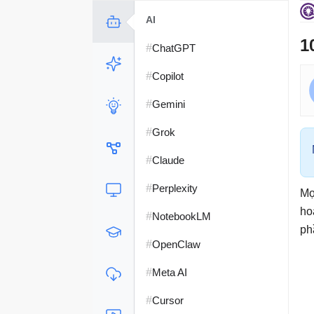
AI
1
#
ChatGPT
#
Copilot
#
Gemini
#
Grok
#
Claude
#
Perplexity
Mọ
ho
#
NotebookLM
ph
#
OpenClaw
#
Meta AI
#
Cursor