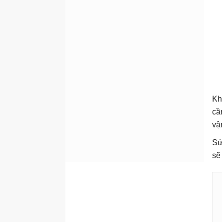
Kh
cầ
vậ
Sứ
sẽ