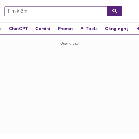
e
ChatGPT
Gemini
Prompt
AI Tools
Công nghệ
H