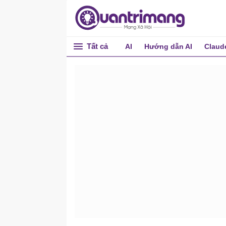
Tất cả
AI
Hướng dẫn AI
Claud