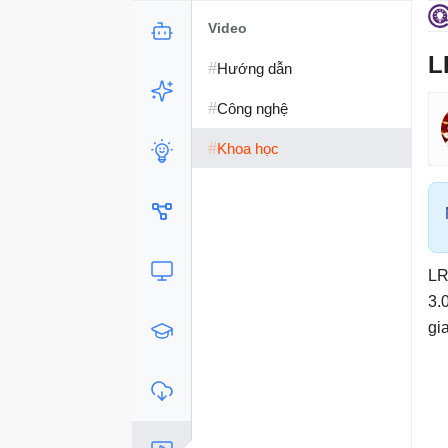
Video
L
#
Hướng dẫn
#
Công nghệ
#
Khoa học
LR
3.
gi