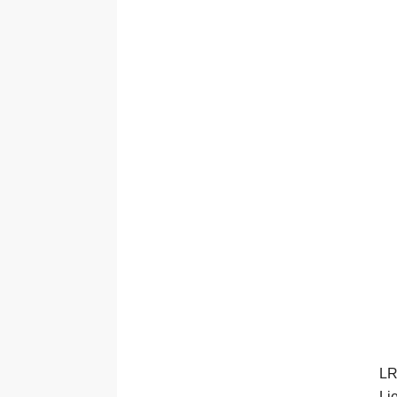
LR
Li