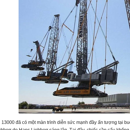
 13000 đã có một màn trình diễn sức mạnh đầy ấn tượng tại bu
ebherr do Hans Liebherr sáng lập. Tại đây, chiếc cần cẩu khổng