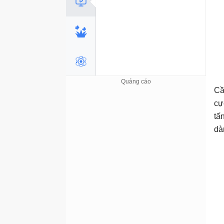
Cầ
cự
tấ
dà