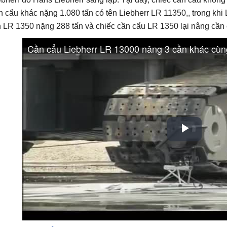
n cẩu khác nặng 1.080 tấn có tên Liebherr LR 11350,, trong kh
n LR 1350 nặng 288 tấn và chiếc cần cẩu LR 1350 lại nâng cần