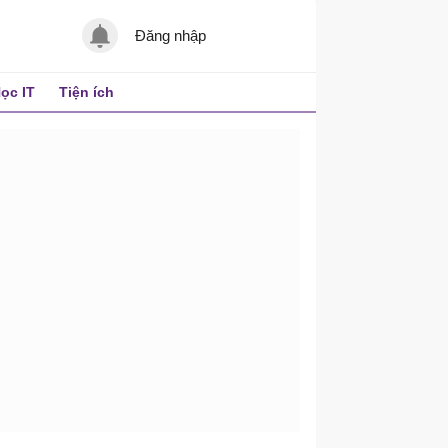
Đăng nhập
ọc IT
Tiện ích