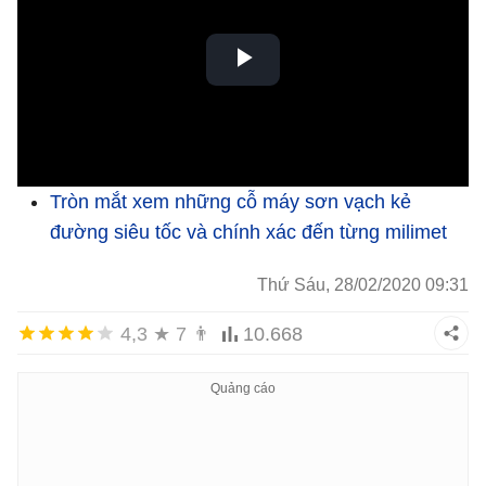
Tròn mắt xem những cỗ máy sơn vạch kẻ
đường siêu tốc và chính xác đến từng milimet
Thứ Sáu, 28/02/2020 09:31
4,3
★
7
👨
10.668