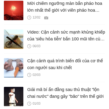
Mời chiêm ngưỡng màn bắn pháo hoa
lớn nhất thế giới với viên pháo hoa
nặng gần 1,3 tấn
12/02
Video: Cận cảnh sức mạnh khủng khiếp
của 'siêu hỏa tiễn' bắn 100 mũi tên cùng
lúc trong thế kỷ 15
06/03
Cận cảnh quá trình biến đổi của cơ thể
con người sau khi chết
02/03
Giải mã bí ẩn đằng sau thủ thuật "lộn
chai nước" đang gây "bão" trên thế giới
01/03