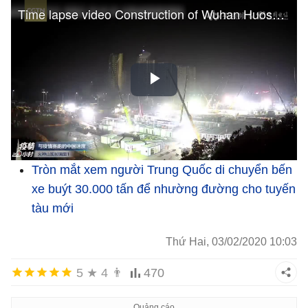
Tròn mắt xem người Trung Quốc di chuyển bến
xe buýt 30.000 tấn để nhường đường cho tuyến
tàu mới
Thứ Hai, 03/02/2020 10:03
5
★
4
👨
470