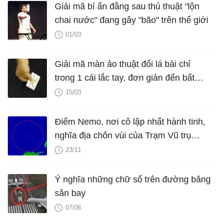
Giải mã bí ẩn đằng sau thủ thuật "lộn
chai nước" đang gây "bão" trên thế giới
01/03
Giải mã màn ảo thuật đổi lá bài chỉ
trong 1 cái lắc tay, đơn giản đến bất
ngờ
15/03
Điểm Nemo, nơi cô lập nhất hành tinh,
nghĩa địa chôn vùi của Trạm Vũ trụ
Quốc tế khi kết thúc sứ mệnh
23/11
Ý nghĩa những chữ số trên đường băng
sân bay
07/06