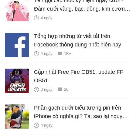
Tên gọi các mốc kỷ niệm ngày cưới?
Đám cưới vàng, bạc, đồng, kim cương
là bao nhiêu năm?
4 ngày
Tổng hợp những từ viết tắt trên
Facebook thông dụng nhất hiện nay
4 ngày
1K+
Cập nhật Free Fire OB51, update FF
OB51
3 ngày
26
Phần gạch dưới biểu tượng pin trên
iPhone có nghĩa gì? Tại sao lại nguy
hiểm?
4 ngày