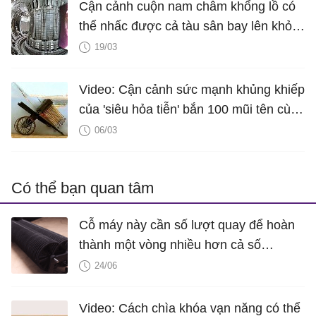
Cận cảnh cuộn nam châm khổng lồ có
thể nhấc được cả tàu sân bay lên khỏi
mặt nước
19/03
Video: Cận cảnh sức mạnh khủng khiếp
của 'siêu hỏa tiễn' bắn 100 mũi tên cùng
lúc trong thế kỷ 15
06/03
Có thể bạn quan tâm
Cỗ máy này cần số lượt quay để hoàn
thành một vòng nhiều hơn cả số
nguyên tử trong vũ trụ
24/06
Video: Cách chìa khóa vạn năng có thể