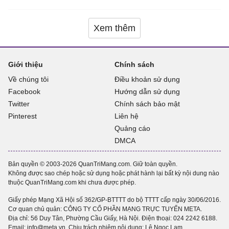
Xem thêm
Giới thiệu
Chính sách
Về chúng tôi
Điều khoản sử dụng
Facebook
Hướng dẫn sử dụng
Twitter
Chính sách bảo mật
Pinterest
Liên hệ
Quảng cáo
DMCA
Bản quyền © 2003-2026 QuanTriMang.com. Giữ toàn quyền.
Không được sao chép hoặc sử dụng hoặc phát hành lại bất kỳ nội dung nào
thuộc QuanTriMang.com khi chưa được phép.
Giấy phép Mạng Xã Hội số 362/GP-BTTTT do bộ TTTT cấp ngày 30/06/2016.
Cơ quan chủ quản: CÔNG TY CỔ PHẦN MẠNG TRỰC TUYẾN META.
Địa chỉ: 56 Duy Tân, Phường Cầu Giấy, Hà Nội. Điện thoại:
024 2242 6188
.
Email: info@meta.vn. Chịu trách nhiệm nội dung: Lê Ngọc Lam.