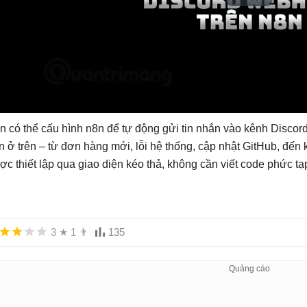
n có thể cấu hình n8n để tự động gửi tin nhắn vào kênh Discord
n ở trên – từ đơn hàng mới, lỗi hệ thống, cập nhật GitHub, đến 
ợc thiết lập qua giao diện kéo thả, không cần viết code phức tạ
3
★
1
👨
135