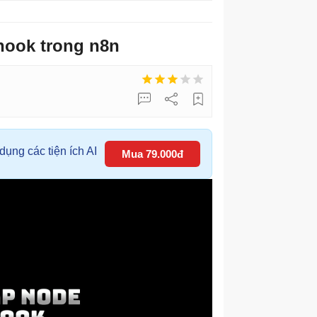
ook trong n8n
ụng các tiện ích AI
Mua 79.000đ