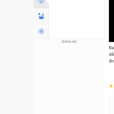
Bạ
dẫ
đư