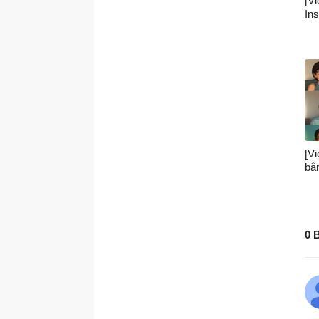
[V
In
[V
bằ
0 