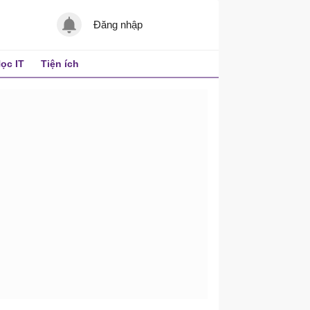
Đăng nhập
ọc IT
Tiện ích