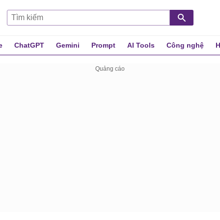
e
ChatGPT
Gemini
Prompt
AI Tools
Công nghệ
H