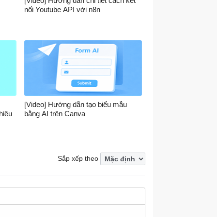
[Video] Hướng dẫn chi tiết cách kết
nối Youtube API với n8n
[Video] Hướng dẫn tạo biểu mẫu
hiệu
bằng AI trên Canva
Sắp xếp theo