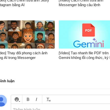
ideo] Cách chỉnh sửa ảnh Story
[Video] Cách chỉnh sửa ảnh
stagram bằng AI
Messenger bằng câu lệnh
ideo] Thay đổi phong cách ảnh
[Video] Tạo nhanh file PDF trên
ng AI trong Messenger
Gemini không lỗi công thức, ký 
Bình luận