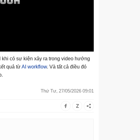
 khi có sự kiện xảy ra trong video hướng
kết quả từ
AI
workflow
. Và tất cả điều đó
p.
Thứ Tư, 27/05/2026 09:01