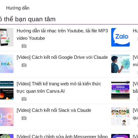
Hướng dẫn
ó thể bạn quan tâm
Hướng dẫn tải nhạc trên Youtube, tải file MP3
Hư
video Youtube
[Video] Cách kết nối Google Drive với Claude
[V
mi
[Video] Thiết kế trang web mô tả kiến thức
[V
trực quan trên Canva AI
bằ
[Video] Cách kết nối Slack và Claude
[V
qu
[Video] Cách chỉnh sửa ảnh Messenger bằng
[V