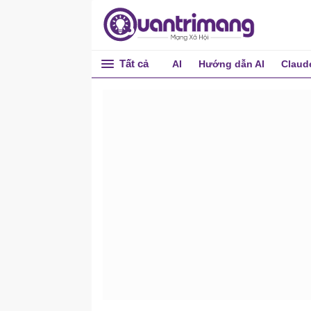
Tất cả
AI
Hướng dẫn AI
Claud