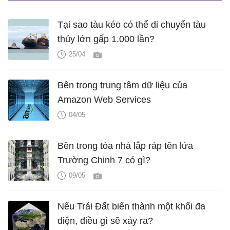
Tại sao tàu kéo có thể di chuyển tàu
thủy lớn gấp 1.000 lần?
25/04
Bên trong trung tâm dữ liệu của
Amazon Web Services
04/05
Bên trong tòa nhà lắp ráp tên lửa
Trường Chinh 7 có gì?
09/05
Nếu Trái Đất biến thành một khối đa
diện, điều gì sẽ xảy ra?