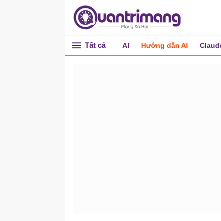
Tất cả
AI
Hướng dẫn AI
Claud