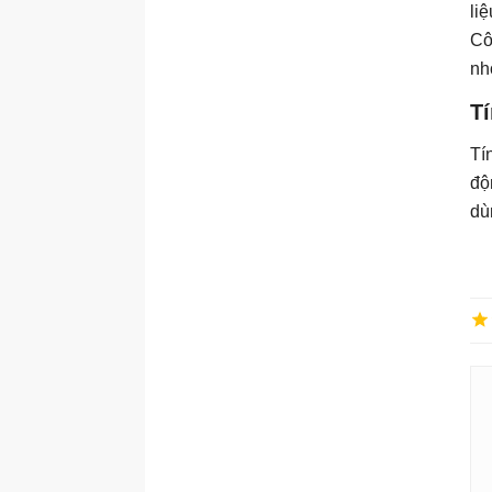
li
Cô
nh
T
Tí
độ
dù