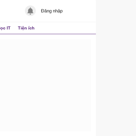
Đăng nhập
ọc IT
Tiện ích