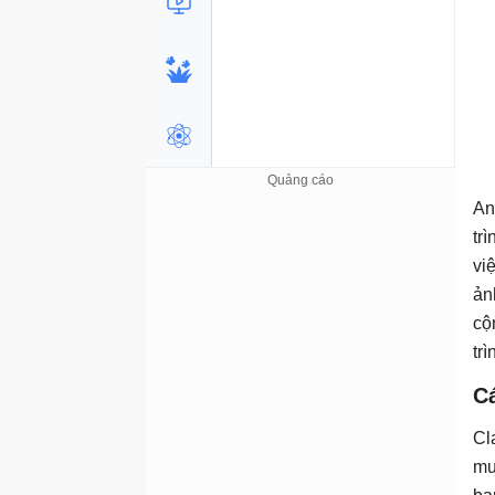
An
tr
vi
ản
cộ
trì
Cá
Cl
mu