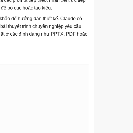
a các prompt tiếp theo, nhận xét trực tiếp
để bố cục hoặc tạo kiểu.
m khảo để hướng dẫn thiết kế. Claude có
bài thuyết trình chuyên nghiệp yêu cầu
c xuất ở các định dạng như PPTX, PDF hoặc