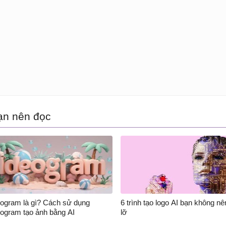
ạn nên đọc
eogram là gì? Cách sử dụng
6 trình tạo logo AI bạn không nê
eogram tạo ảnh bằng AI
lỡ