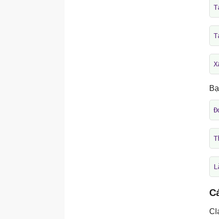
T
T
X
Bạ
Đ
T
L
C
Cl