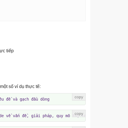
ực tiếp
ột số ví dụ thực tế:
êu đề và gạch đầu dòng
de về vấn đề, giải pháp, quy mô thị trường và mô hình do