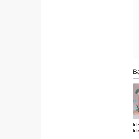
B
Id
Id