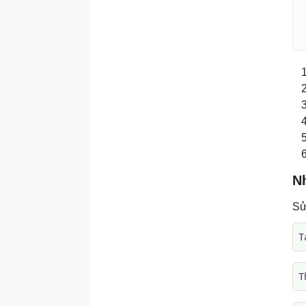
N
Sử
T
T