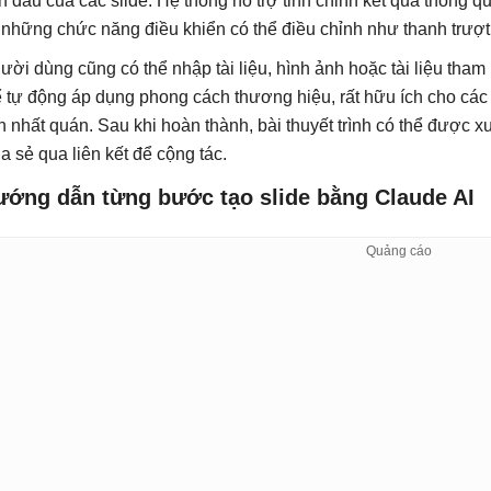
n đầu của các slide. Hệ thống hỗ trợ tinh chỉnh kết quả thông qu
 những chức năng điều khiển có thể điều chỉnh như thanh trượt 
ười dùng cũng có thể nhập tài liệu, hình ảnh hoặc tài liệu tha
ể tự động áp dụng phong cách thương hiệu, rất hữu ích cho các 
nh nhất quán. Sau khi hoàn thành, bài thuyết trình có thể đượ
ia sẻ qua liên kết để cộng tác.
ướng dẫn từng bước tạo slide bằng Claude AI