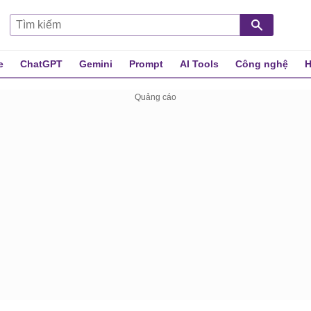
e
ChatGPT
Gemini
Prompt
AI Tools
Công nghệ
H