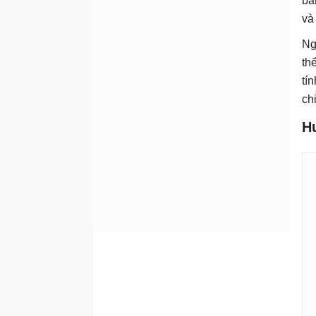
ba
và
Ng
th
tí
ch
H