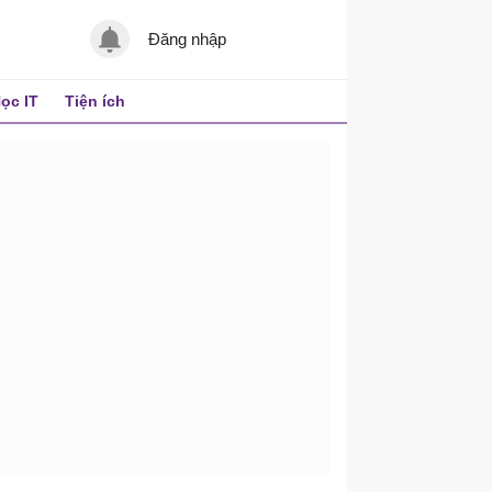
Đăng nhập
ọc IT
Tiện ích