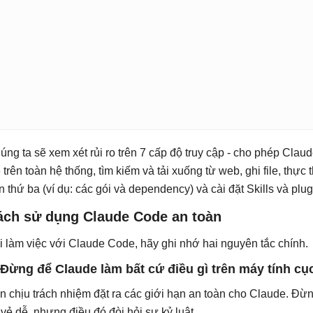
úng ta sẽ xem xét rủi ro trên 7 cấp độ truy cập - cho phép Claud
le trên toàn hệ thống, tìm kiếm và tải xuống từ web, ghi file, thực
n thứ ba (ví dụ: các gói và dependency) và cài đặt Skills và plu
ách sử dụng Claude Code an toàn
i làm việc với Claude Code, hãy ghi nhớ hai nguyên tắc chính.
 Đừng để Claude làm bất cứ điều gì trên máy tính c
n chịu trách nhiệm đặt ra các giới hạn an toàn cho Claude. Đừ
 vẻ dễ, nhưng điều đó đòi hỏi sự kỷ luật.