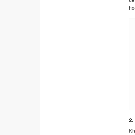
đề
họ
2.
Kh