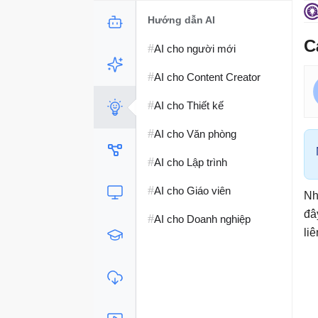
Hướng dẫn AI
C
#
AI cho người mới
#
AI cho Content Creator
#
AI cho Thiết kế
#
AI cho Văn phòng
#
AI cho Lập trình
#
AI cho Giáo viên
Nh
đâ
#
AI cho Doanh nghiệp
li