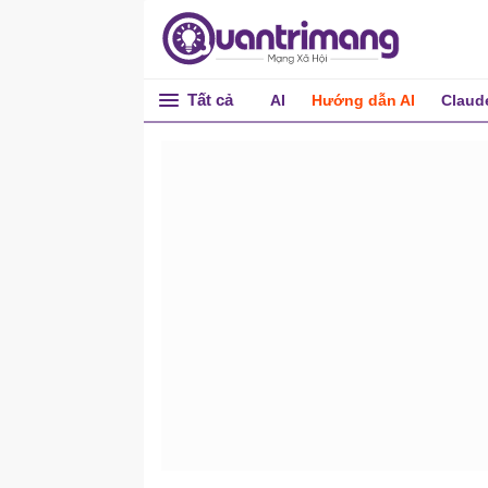
Tất cả
AI
Hướng dẫn AI
Claud