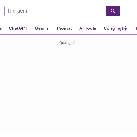
e
ChatGPT
Gemini
Prompt
AI Tools
Công nghệ
H