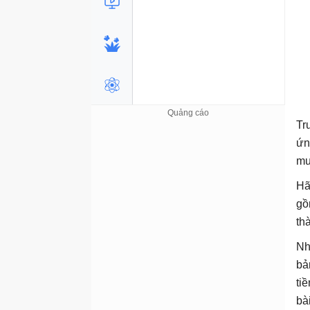
Tr
ứn
mu
Hã
gồ
th
Nh
bả
ti
bà