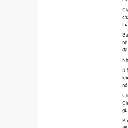
Cl
ch
th
Bạ
nh
đầ
Nh
Bi
kh
nó
Ch
Cl
gì
Bà