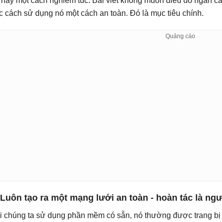
 này một cách nghiêm túc. Bài viết không muốn điều đó ngăn 
c cách sử dụng nó một cách an toàn. Đó là mục tiêu chính.
 Luôn tạo ra một mạng lưới an toàn - hoàn tác là ng
i chúng ta sử dụng phần mềm có sẵn, nó thường được trang bị 