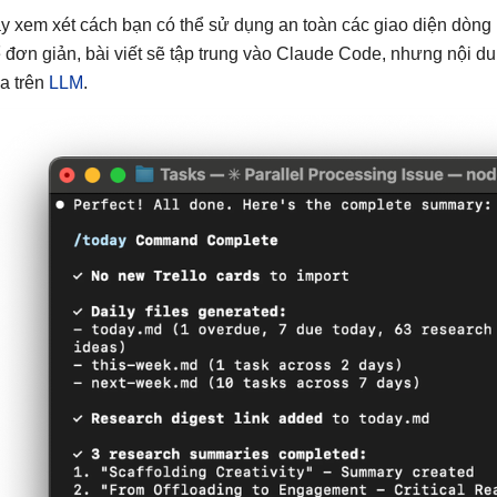
y xem xét cách bạn có thể sử dụng an toàn các giao diện dòng
 đơn giản, bài viết sẽ tập trung vào Claude Code, nhưng nội du
a trên
LLM
.