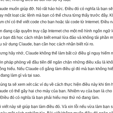
aude muốn giúp đỡ. Nó rất háo hức. Điều đó có nghĩa là bạn sẽ 
ạy một loạt các lệnh mà bạn có thể chưa từng thấy trước đây. K
ậm chí có thể viết code cho bạn hoặc tải code từ Internet. Điều 
n đang cấp quyền truy cập Internet cho một mô hình ngôn ngữ 
ư bạn đã học cách nhận biết email lừa đảo và không tải phần m
u sử dụng Claude, bạn cần học cách nhận biết rủi ro.
ưng hãy nhớ, Claude không thể làm bất cứ điều gì nguy hiểm 
ện pháp phòng vệ đầu tiên để ngăn chặn những điều xấu là khô
ông hiểu. Nếu Claude cố gắng làm điều gì đó mà bạn không hiểu
 đang làm gì và tại sao.
úng ta sẽ xem xét các ví dụ về cách thực hiện điều này khi tìm h
aude có thể gây hại cho máy của bạn. Nhiệm vụ của bạn là cho n
. Điều đó có nghĩa là bạn phải hiểu mọi thứ nó đang làm.
i viết này sẽ giúp bạn làm điều đó. Và xin lỗi nếu vừa làm bạn