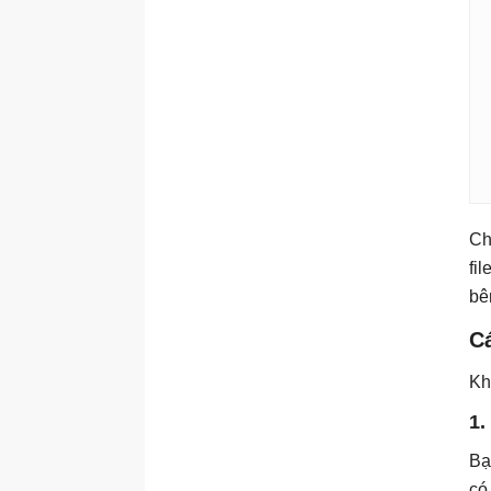
Ch
fi
bê
C
Kh
1.
Bạ
có