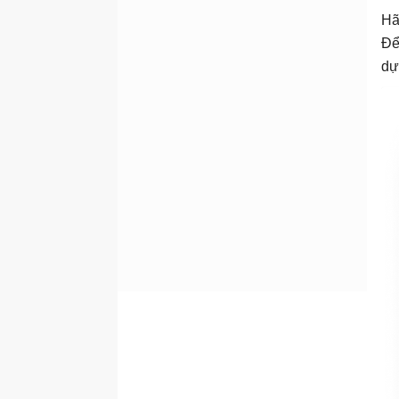
Hã
Để
dự