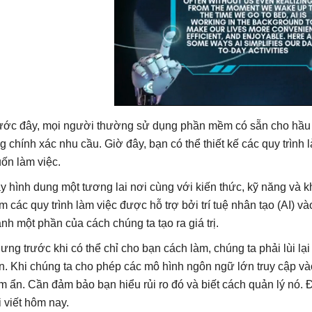
ước đây, mọi người thường sử dụng phần mềm có sẵn cho hầu 
g chính xác nhu cầu. Giờ đây, bạn có thể thiết kế các quy trình
ốn làm việc.
y hình dung một tương lai nơi cùng với kiến ​​thức, kỹ năng và 
m các quy trình làm việc được hỗ trợ bởi trí tuệ nhân tạo (AI) v
ành một phần của cách chúng ta tạo ra giá trị.
ưng trước khi có thể chỉ cho bạn cách làm, chúng ta phải lùi lại
n. Khi chúng ta cho phép các mô hình ngôn ngữ lớn truy cập vào
ềm ẩn. Cần đảm bảo bạn hiểu rủi ro đó và biết cách quản lý nó. 
i viết hôm nay.