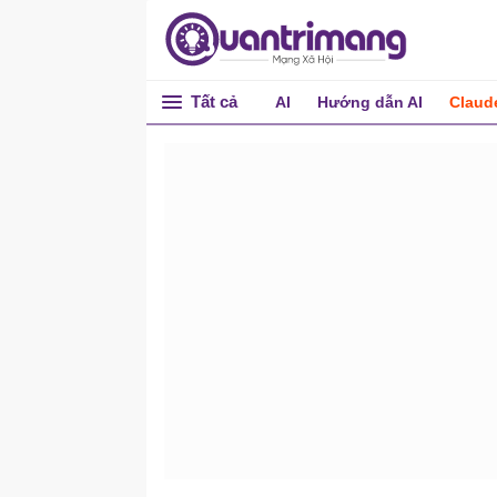
Tất cả
AI
Hướng dẫn AI
Claud