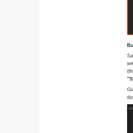
Bư
Sa
we
(t
"S
Gi
dự