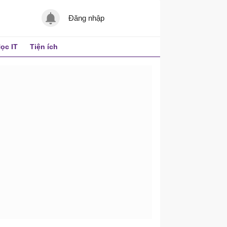
Đăng nhập
ọc IT
Tiện ích