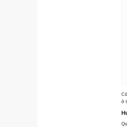
Cò
ở 
Hư
Qu