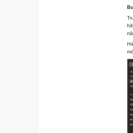
Bư
Tr
hã
nă
Hi
mớ