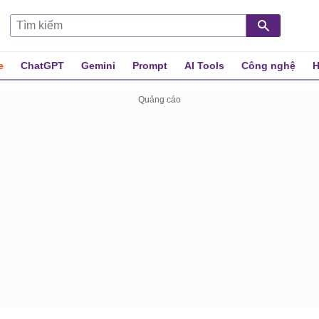
e
ChatGPT
Gemini
Prompt
AI Tools
Công nghệ
H