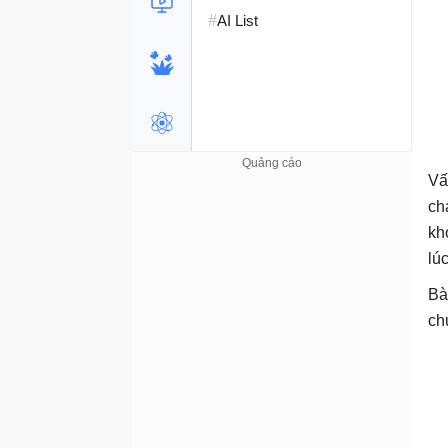
#
AI List
Vấ
ch
kh
lú
Bà
ch