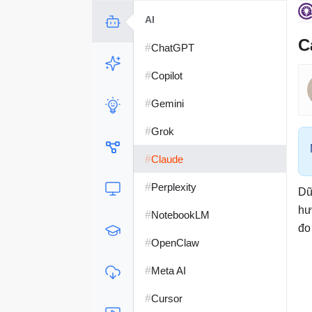
AI
C
#
ChatGPT
#
Copilot
#
Gemini
#
Grok
#
Claude
#
Perplexity
Dữ
hư
#
NotebookLM
đo
#
OpenClaw
#
Meta AI
#
Cursor