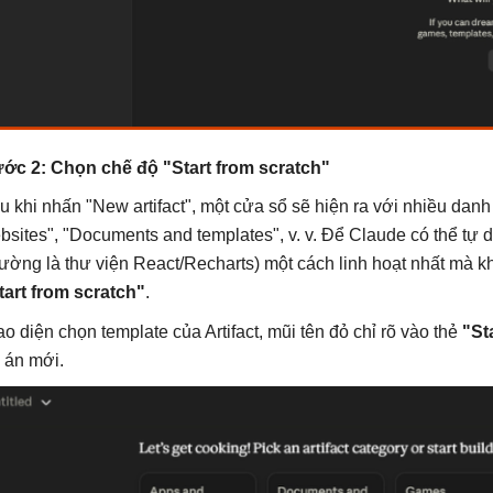
ớc 2: Chọn chế độ "Start from scratch"
u khi nhấn "New artifact", một cửa sổ sẽ hiện ra với nhiều da
bsites", "Documents and templates", v. v. Để Claude có thể tự 
hường là thư viện React/Recharts) một cách linh hoạt nhất mà k
tart from scratch"
.
ao diện chọn template của Artifact, mũi tên đỏ chỉ rõ vào thẻ
"St
 án mới.