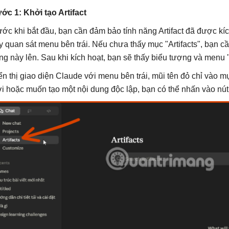
ớc 1: Khởi tạo Artifact
ước khi bắt đầu, bạn cần đảm bảo tính năng Artifact đã được kíc
y quan sát menu bên trái. Nếu chưa thấy mục "Artifacts", bạn cầ
ng này lên. Sau khi kích hoạt, bạn sẽ thấy biểu tượng và menu "A
ển thị giao diện Claude với menu bên trái, mũi tên đỏ chỉ vào 
i hoặc muốn tạo một nội dung độc lập, bạn có thể nhấn vào nú