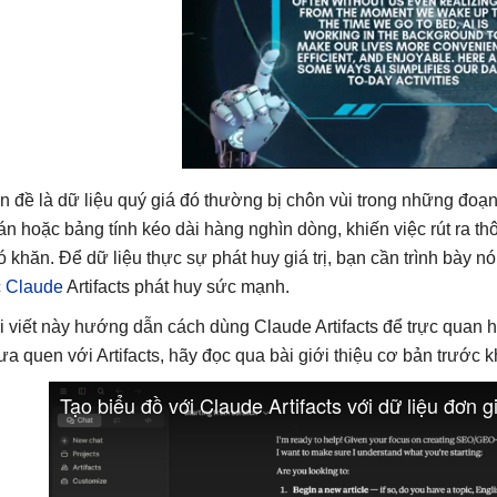
n đề là dữ liệu quý giá đó thường bị chôn vùi trong những đo
án hoặc bảng tính kéo dài hàng nghìn dòng, khiến việc rút ra th
ó khăn. Để dữ liệu thực sự phát huy giá trị, bạn cần trình bày n
c
Claude
Artifacts phát huy sức mạnh.
i viết này hướng dẫn cách dùng Claude Artifacts để trực quan 
ưa quen với Artifacts, hãy đọc qua bài giới thiệu cơ bản trước kh