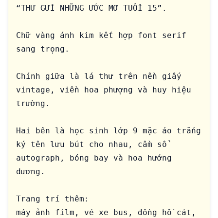
“THƯ GỬI NHỮNG ƯỚC MƠ TUỔI 15”.

Chữ vàng ánh kim kết hợp font serif 
sang trọng.

Chính giữa là lá thư trên nền giấy 
vintage, viền hoa phượng và huy hiệu 
trường.

Hai bên là học sinh lớp 9 mặc áo trắng 
ký tên lưu bút cho nhau, cầm sổ 
autograph, bóng bay và hoa hướng 
dương.

Trang trí thêm:

máy ảnh film, vé xe bus, đồng hồ cát, 