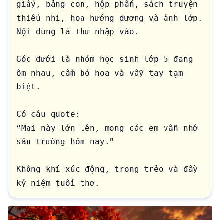
giấy, bảng con, hộp phấn, sách truyện 
thiếu nhi, hoa hướng dương và ảnh lớp. 
Nội dung lá thư nhập vào.

Góc dưới là nhóm học sinh lớp 5 đang 
ôm nhau, cầm bó hoa và vẫy tay tạm 
biệt.

Có câu quote:

“Mai này lớn lên, mong các em vẫn nhớ 
sân trường hôm nay.”

Không khí xúc động, trong trẻo và đầy 
kỷ niệm tuổi thơ.