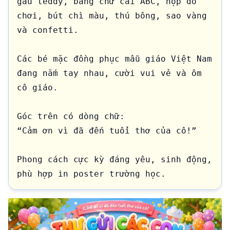
gấu teddy, bảng chữ cái ABC, hộp đồ 
chơi, bút chì màu, thú bông, sao vàng 
và confetti.

Các bé mặc đồng phục mẫu giáo Việt Nam 
đang nắm tay nhau, cười vui vẻ và ôm 
cô giáo.

Góc trên có dòng chữ:

“Cảm ơn vì đã đến tuổi thơ của cô!”

Phong cách cực kỳ đáng yêu, sinh động, 
phù hợp in poster trường học.