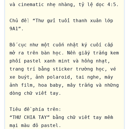
và cinematic nhẹ nhàng, tỷ lệ dọc 4:5.

Chủ đề: “Thư gửi tuổi thanh xuân lớp 
9A1”.

Bố cục như một cuốn nhật ký cuối cấp 
mở ra trên bàn học. Nền giấy trắng kem 
phối pastel xanh mint và hồng nhạt, 
trang trí bằng sticker trường học, vé 
xe buýt, ảnh polaroid, tai nghe, máy 
ảnh film, hoa baby, mây trắng và những 
dòng chữ viết tay.

Tiêu đề phía trên:

“THƯ CHIA TAY” bằng chữ viết tay mềm 
mại màu đỏ pastel.
