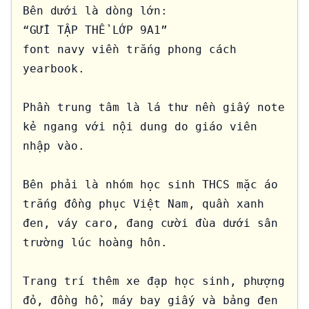
Bên dưới là dòng lớn:

“GỬI TẬP THỂ LỚP 9A1”

font navy viền trắng phong cách 
yearbook.

Phần trung tâm là lá thư nền giấy note 
kẻ ngang với nội dung do giáo viên 
nhập vào.

Bên phải là nhóm học sinh THCS mặc áo 
trắng đồng phục Việt Nam, quần xanh 
đen, váy caro, đang cười đùa dưới sân 
trường lúc hoàng hôn.

Trang trí thêm xe đạp học sinh, phượng 
đỏ, đồng hồ, máy bay giấy và bảng đen 