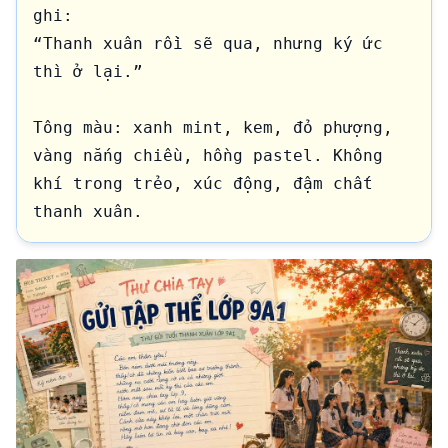
ghi:

“Thanh xuân rồi sẽ qua, nhưng ký ức 
thì ở lại.”

Tông màu: xanh mint, kem, đỏ phượng, 
vàng nắng chiều, hồng pastel. Không 
khí trong trẻo, xúc động, đậm chất 
thanh xuân.