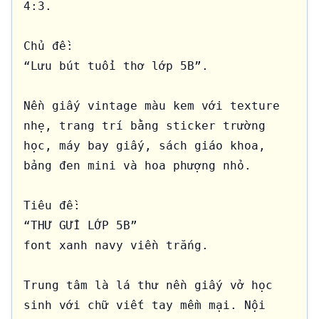
4:3.

Chủ đề:

“Lưu bút tuổi thơ lớp 5B”.

Nền giấy vintage màu kem với texture 
nhẹ, trang trí bằng sticker trường 
học, máy bay giấy, sách giáo khoa, 
bảng đen mini và hoa phượng nhỏ.

Tiêu đề:

“THƯ GỬI LỚP 5B”

font xanh navy viền trắng.

Trung tâm là lá thư nền giấy vở học 
sinh với chữ viết tay mềm mại. Nội 