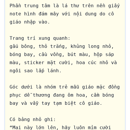
Phần trung tâm là lá thư trên nền giấy 
note hình đám mây với nội dung do cô 
giáo nhập vào.

Trang trí xung quanh:

gấu bông, thỏ trắng, khủng long nhỏ, 
bóng bay, cầu vồng, bút màu, hộp sáp 
màu, sticker mặt cười, hoa cúc nhỏ và 
ngôi sao lấp lánh.

Góc dưới là nhóm trẻ mẫu giáo mặc đồng 
phục dễ thương đang ôm hoa, cầm bóng 
bay và vẫy tay tạm biệt cô giáo.

Có bảng nhỏ ghi:

“Mai này lớn lên, hãy luôn mỉm cười 