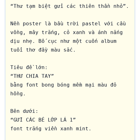
“Thư tạm biệt gửi các thiên thần nhỏ”.

Nền poster là bầu trời pastel với cầu 
vồng, mây trắng, cỏ xanh và ánh nắng 
dịu nhẹ. Bố cục như một cuốn album 
tuổi thơ đầy màu sắc.

Tiêu đề lớn:

“THƯ CHIA TAY”

bằng font bong bóng mềm mại màu đỏ 
hồng.

Bên dưới:

“GỬI CÁC BÉ LỚP LÁ 1”

font trắng viền xanh mint.
