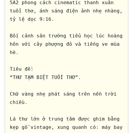
5A2 phong cách cinematic thanh xuân 
tuổi thơ, ánh sáng điện ảnh nhẹ nhàng, 
tỷ lệ dọc 9:16.

Bối cảnh sân trường tiểu học lúc hoàng 
hôn với cây phượng đỏ và tiếng ve mùa 
hè.

Tiêu đề:

“THƯ TẠM BIỆT TUỔI THƠ”.

Chữ vàng nhẹ phát sáng trên nền trời 
chiều.

Lá thư lớn ở trung tâm được ghim bằng 
kẹp gỗ vintage, xung quanh có: máy bay 