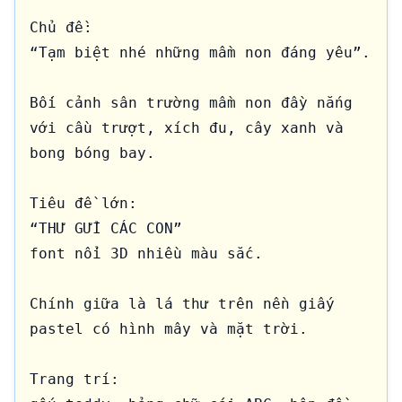
Chủ đề:

“Tạm biệt nhé những mầm non đáng yêu”.

Bối cảnh sân trường mầm non đầy nắng 
với cầu trượt, xích đu, cây xanh và 
bong bóng bay.

Tiêu đề lớn:

“THƯ GỬI CÁC CON”

font nổi 3D nhiều màu sắc.

Chính giữa là lá thư trên nền giấy 
pastel có hình mây và mặt trời.

Trang trí:
