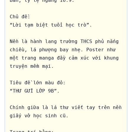
Bản, tỷ lệ ngang 16:9.

Chủ đề:

“Lời tạm biệt tuổi học trò”.

Nền là hành lang trường THCS phủ nắng 
chiều, lá phượng bay nhẹ. Poster như 
một trang manga đầy cảm xúc với khung 
truyện mềm mại.

Tiêu đề lớn màu đỏ:

“THƯ GỬI LỚP 9B”.

Chính giữa là lá thư viết tay trên nền 
giấy vở học sinh cũ.
