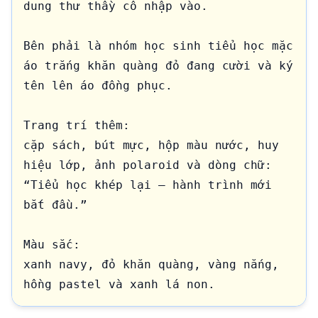
dung thư thầy cô nhập vào.

Bên phải là nhóm học sinh tiểu học mặc 
áo trắng khăn quàng đỏ đang cười và ký 
tên lên áo đồng phục.

Trang trí thêm:

cặp sách, bút mực, hộp màu nước, huy 
hiệu lớp, ảnh polaroid và dòng chữ:

“Tiểu học khép lại — hành trình mới 
bắt đầu.”

Màu sắc:

xanh navy, đỏ khăn quàng, vàng nắng, 
hồng pastel và xanh lá non.